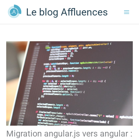
Aller
Le blog Affluences
au
contenu
Migration angular.js vers angular :