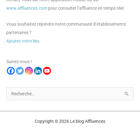
www.affluences.com
pour consulter l’affluence en temps réel.
Vous souhaitez rejoindre notre communauté d’établissements
partenaires ?
Ajoutez votre lieu
Suivez-nous !
R
e
c
h
Copyright © 2026 Le blog Affluences
e
r