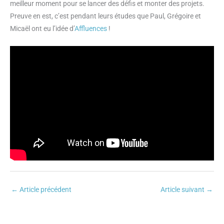
meilleur moment pour se lancer des défis et monter des projets.
Preuve en est, c’est pendant leurs études que Paul, Grégoire et
Micaël ont eu l’idée d’
Affluences
!
←
Article précédent
Article suivant
→