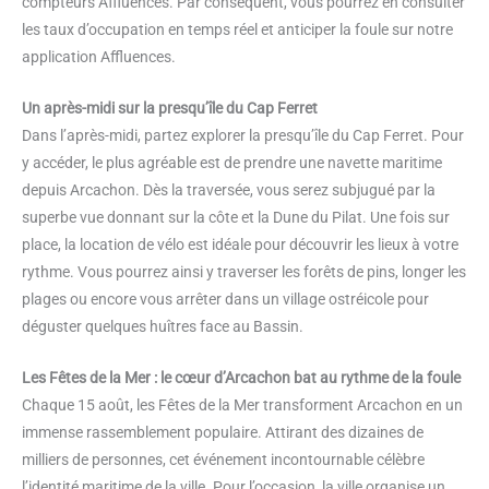
compteurs Affluences. Par conséquent, vous pourrez en consulter
les taux d’occupation en temps réel et anticiper la foule sur notre
application Affluences.
Un après-midi sur la presqu’île du Cap Ferret
Dans l’après-midi, partez explorer la presqu’île du Cap Ferret. Pour
y accéder, le plus agréable est de prendre une navette maritime
depuis Arcachon. Dès la traversée, vous serez subjugué par la
superbe vue donnant sur la côte et la Dune du Pilat. Une fois sur
place, la location de vélo est idéale pour découvrir les lieux à votre
rythme. Vous pourrez ainsi y traverser les forêts de pins, longer les
plages ou encore vous arrêter dans un village ostréicole pour
déguster quelques huîtres face au Bassin.
Les Fêtes de la Mer : le cœur d’Arcachon bat au rythme de la foule
Chaque 15 août, les Fêtes de la Mer transforment Arcachon en un
immense rassemblement populaire. Attirant des dizaines de
milliers de personnes, cet événement incontournable célèbre
l’identité maritime de la ville. Pour l’occasion, la ville organise un