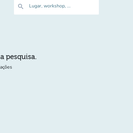
Lugar, workshop, ...
search
ua pesquisa.
mações