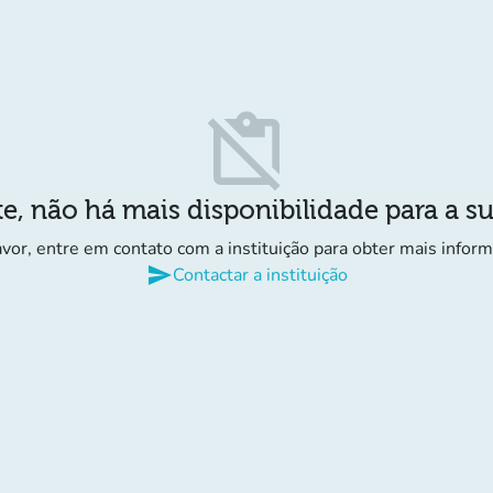
content_paste_off
e, não há mais disponibilidade para a s
avor, entre em contato com a instituição para obter mais infor
send
Contactar a instituição