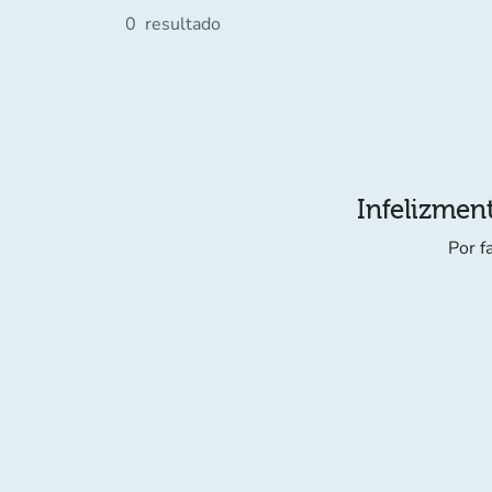
0
resultado
Infelizment
Por f