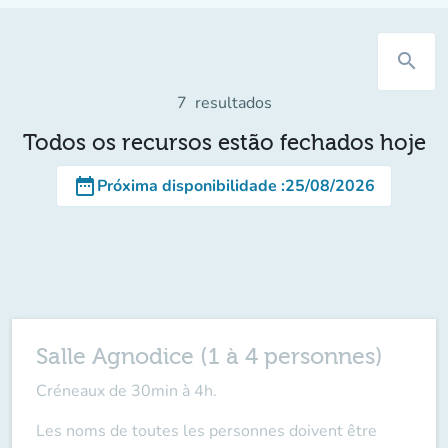
search
7
resultados
Todos os recursos estão fechados hoje
date_range
Próxima disponibilidade
:
25/08/2026
Salle Agnodice (1 à 4 personnes)
Créneaux de 30min à 4h.
Les noms de toutes les personnes doivent être