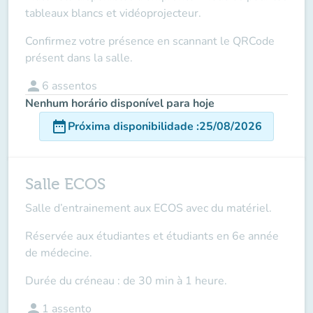
tableaux blancs et vidéoprojecteur.
Confirmez votre présence en scannant le QRCode
présent dans la salle.
person
6
assentos
Nenhum horário disponível para hoje
date_range
Próxima disponibilidade
:
25/08/2026
Salle ECOS
Salle d’entrainement aux ECOS avec du matériel.
Réservée aux
étudiantes et étudiants en 6e année
de médecine
.
Durée du créneau : de 30 min à 1 heure.
person
1
assento