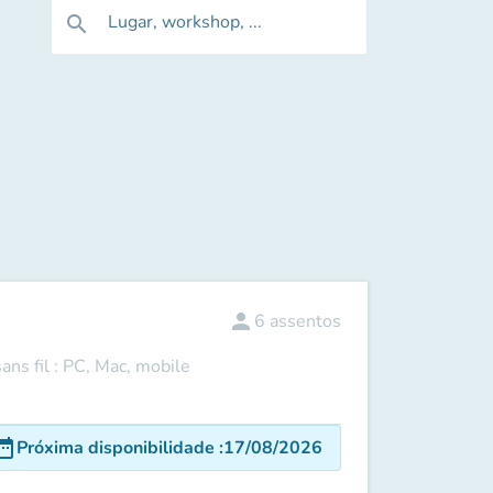
Lugar, workshop, ...
search
person
6
assentos
ns fil : PC, Mac, mobile
e_range
Próxima disponibilidade
:
17/08/2026