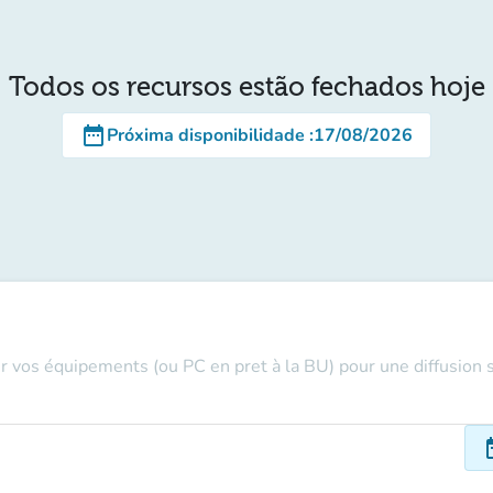
Todos os recursos estão fechados hoje
date_range
Próxima disponibilidade
:
17/08/2026
r vos équipements (ou PC en pret à la BU) pour une diffusion sa
dat