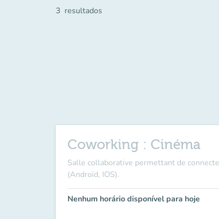
3
resultados
Coworking : Cinéma
Salle collaborative permettant de connecte
(Androïd, IOS).
Nenhum horário disponível para hoje