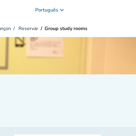
keyboard_arrow_down
Português
ançon
Reservar
Group study rooms