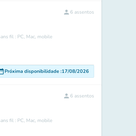
person
6
assentos
ns fil : PC, Mac, mobile
e_range
Próxima disponibilidade
:
17/08/2026
person
6
assentos
ns fil : PC, Mac, mobile