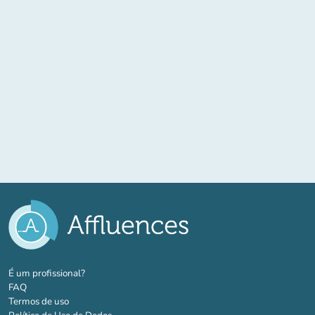
(novo separador)
É um profissional?
FAQ
Termos de uso