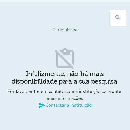
search
0
resultado
content_paste_off
Infelizmente, não há mais
disponibilidade para a sua pesquisa.
Por favor, entre em contato com a instituição para obter
mais informações
send
Contactar a instituição