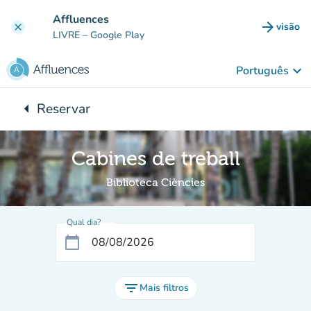
Ir para o conteúdo principal
Affluences
arrow_forward
visão
clear
(novo 
LIVRE
– Google Play
keyboard_arrow_down
Português
arrow_left
Reservar
Voltar para:
Cabines de treball
Biblioteca Ciències
Qual dia?
calendar_today
filter_list
Mais filtros