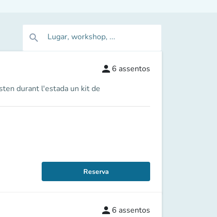
Lugar, workshop, ...
search
person
6
assentos
sten durant l'estada un kit de
Reserva
person
6
assentos