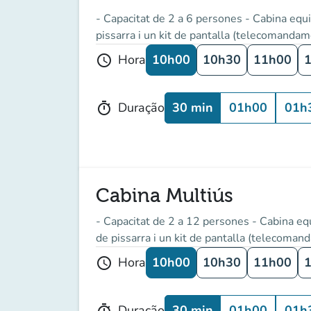
- Capacitat de 2 a 6 persones - Cabina equip
pissarra i un kit de pantalla (telecomandame
10h00
10h30
11h00
Hora
schedule
30 min
01h00
01h
Duração
timer
Cabina Multiús
- Capacitat de 2 a 12 persones - Cabina equ
de pissarra i un kit de pantalla (telecomand
10h00
10h30
11h00
Hora
schedule
30 min
01h00
01h
Duração