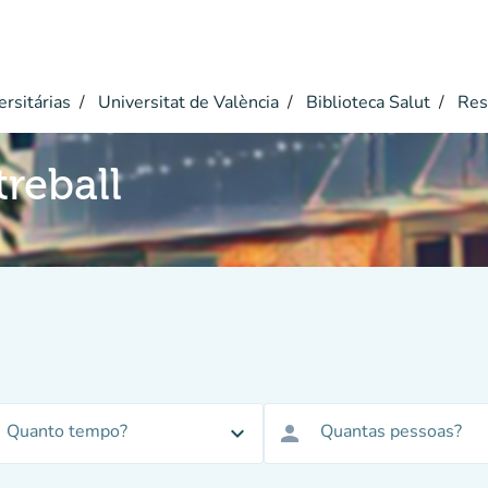
ersitárias
Universitat de València
Biblioteca Salut
Res
reball
Quanto tempo?
Quantas pessoas?
expand_more
person