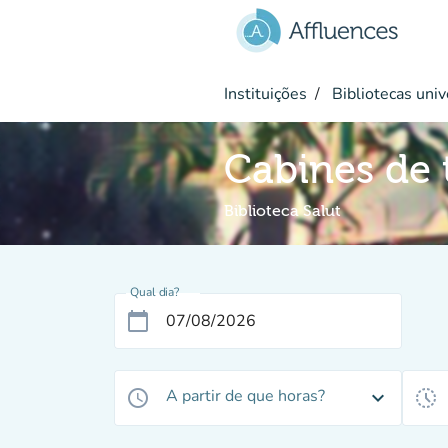
Ir para o conteúdo principal
Instituições
Bibliotecas univ
Cabines de t
Biblioteca Salut
Qual dia?
calendar_today
A partir de que horas?
access_time
expand_more
history_toggle_off