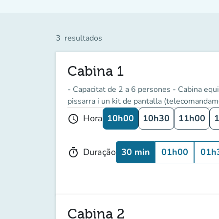
3
resultados
Cabina 1
- Capacitat de 2 a 6 persones - Cabina equip
pissarra i un kit de pantalla (telecomandame
10h00
10h30
11h00
Hora
schedule
30 min
01h00
01h
Duração
timer
Cabina 2