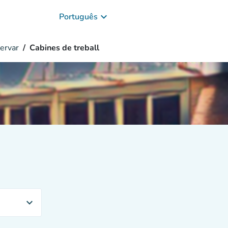
keyboard_arrow_down
Português
ervar
Cabines de treball
expand_more