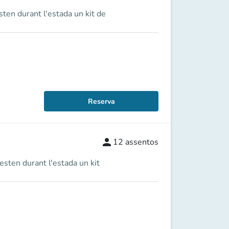
sten durant l'estada un kit de
Reserva
person
12
assentos
esten durant l'estada un kit