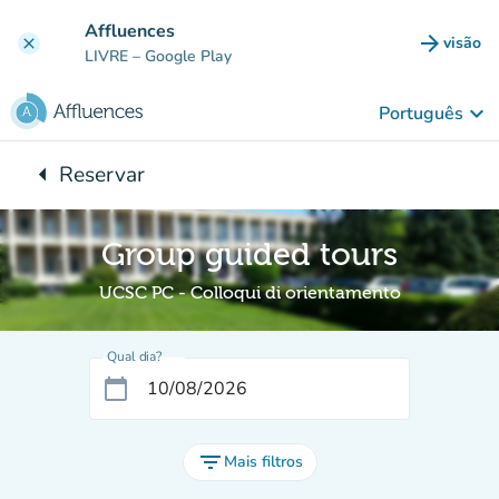
Ir para o conteúdo principal
Affluences
arrow_forward
visão
clear
(novo 
LIVRE
– Google Play
keyboard_arrow_down
Português
arrow_left
Reservar
Voltar para:
Group guided tours
UCSC PC - Colloqui di orientamento
Qual dia?
calendar_today
filter_list
Mais filtros