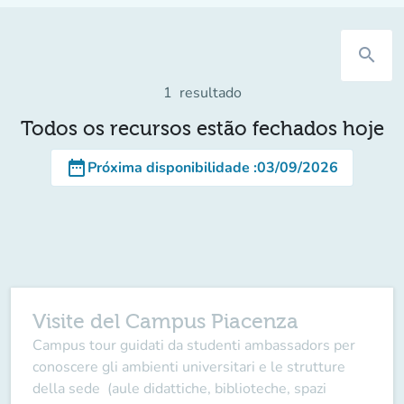
search
1
resultado
Todos os recursos estão fechados hoje
date_range
Próxima disponibilidade
:
03/09/2026
Visite del Campus Piacenza
Campus tour guidati da studenti ambassadors per
conoscere gli ambienti universitari e le strutture
della sede (aule didattiche, biblioteche, spazi