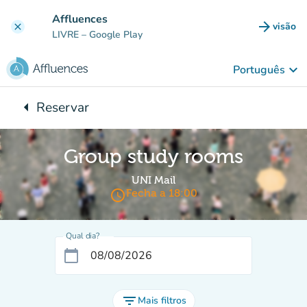
Ir para o conteúdo principal
Affluences
arrow_forward
visão
clear
(novo 
LIVRE
– Google Play
keyboard_arrow_down
Português
arrow_left
Reservar
Voltar para:
Group study rooms
UNI Mail
access_time
Fecha a 18:00
Qual dia?
calendar_today
filter_list
Mais filtros