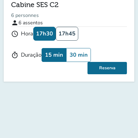
Cabine SES C2
6 personnes
person
6
assentos
17h30
17h45
Hora
schedule
15 min
30 min
Duração
timer
Reserva