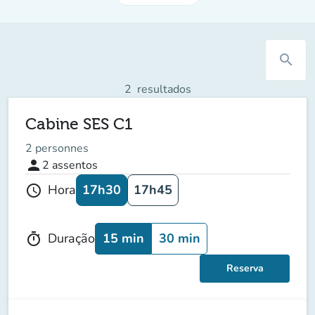
search
2
resultados
Cabine SES C1
2 personnes
person
2
assentos
17h30
17h45
Hora
schedule
15 min
30 min
Duração
timer
Reserva