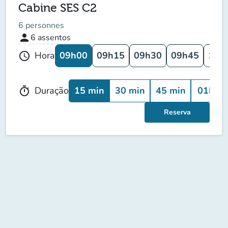
Cabine SES C2
6 personnes
person
6
assentos
09h00
09h15
09h30
09h45
10h
Hora
schedule
15 min
30 min
45 min
01h00
Duração
timer
Reserva