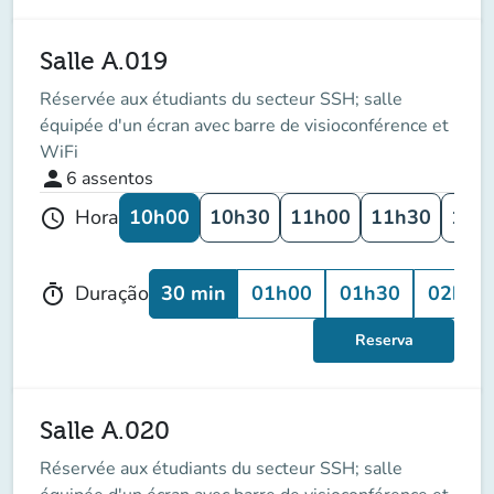
Salle A.019
Réservée aux étudiants du secteur SSH; salle
équipée d'un écran avec barre de visioconférence et
WiFi
person
6
assentos
10h00
10h30
11h00
11h30
12h
Hora
schedule
30 min
01h00
01h30
02h00
Duração
timer
Reserva
Salle A.020
Réservée aux étudiants du secteur SSH; salle