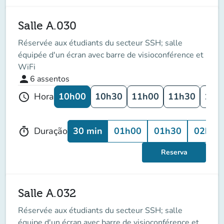
Salle A.030
Réservée aux étudiants du secteur SSH; salle
équipée d'un écran avec barre de visioconférence et
WiFi
person
6
assentos
10h00
10h30
11h00
11h30
12h
Hora
schedule
30 min
01h00
01h30
02h00
Duração
timer
Reserva
Salle A.032
Réservée aux étudiants du secteur SSH; salle
équipe d'un écran avec barre de visioconférence et