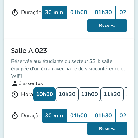
30 min
01h00
01h30
02h00
Duração
timer
Reserva
Salle A.023
Réservée aux étudiants du secteur SSH; salle
équipée d'un écran avec barre de visioconférence et
WiFi
person
6
assentos
10h00
10h30
11h00
11h30
12h
Hora
schedule
30 min
01h00
01h30
02h00
Duração
timer
Reserva