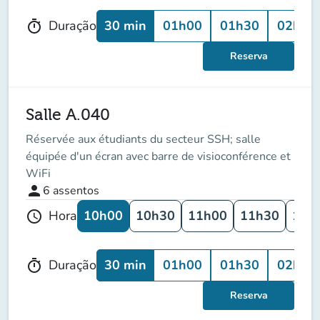
30 min
01h00
01h30
02h00
Duração
timer
Reserva
Salle A.040
Réservée aux étudiants du secteur SSH; salle
équipée d'un écran avec barre de visioconférence et
WiFi
person
6
assentos
10h00
10h30
11h00
11h30
12h
Hora
schedule
30 min
01h00
01h30
02h00
Duração
timer
Reserva