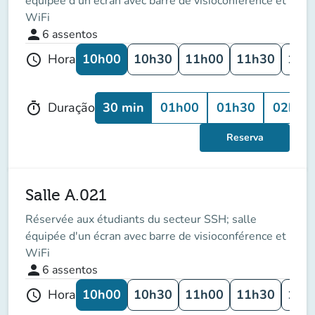
équipée d'un écran avec barre de visioconférence et
WiFi
person
6
assentos
10h00
10h30
11h00
11h30
12h
Hora
schedule
30 min
01h00
01h30
02h00
Duração
timer
Reserva
Salle A.021
Réservée aux étudiants du secteur SSH; salle
équipée d'un écran avec barre de visioconférence et
WiFi
person
6
assentos
10h00
10h30
11h00
11h30
12h
Hora
schedule