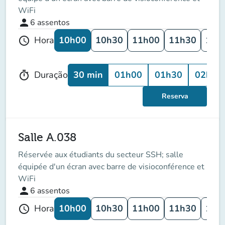
WiFi
person
6
assentos
10h00
10h30
11h00
11h30
12h
Hora
schedule
30 min
01h00
01h30
02h00
Duração
timer
Reserva
Salle A.038
Réservée aux étudiants du secteur SSH; salle
équipée d'un écran avec barre de visioconférence et
WiFi
person
6
assentos
10h00
10h30
11h00
11h30
12h
Hora
schedule