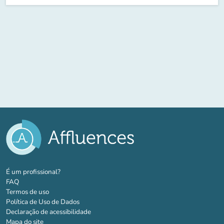
(novo separador)
É um profissional?
FAQ
Termos de uso
Política de Uso de Dados
Declaração de acessibilidade
Mapa do site