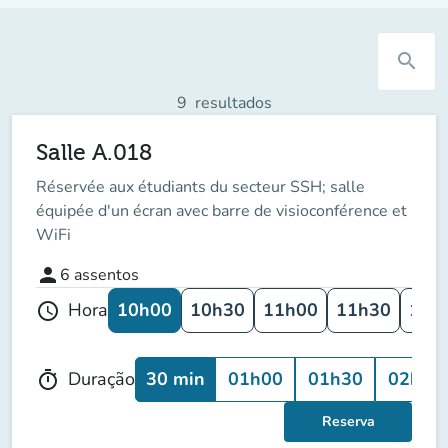
search
9
resultados
Salle A.018
Réservée aux étudiants du secteur SSH; salle
équipée d'un écran avec barre de visioconférence et
WiFi
person
6
assentos
10h00
10h30
11h00
11h30
12h
Hora
schedule
30 min
01h00
01h30
02h00
Duração
timer
Reserva