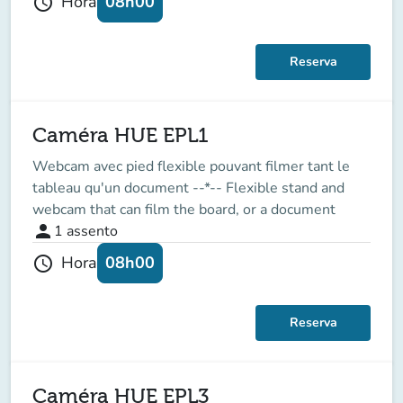
08h00
Hora
schedule
Reserva
Caméra HUE EPL1
Webcam avec pied flexible pouvant filmer tant le
tableau qu'un document --*-- Flexible stand and
webcam that can film the board, or a document
person
1
assento
08h00
Hora
schedule
Reserva
Caméra HUE EPL3