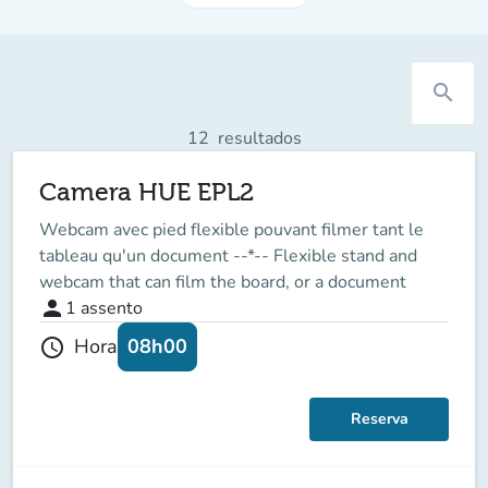
search
12
resultados
Camera HUE EPL2
Webcam avec pied flexible pouvant filmer tant le
tableau qu'un document --*-- Flexible stand and
webcam that can film the board, or a document
person
1
assento
08h00
Hora
schedule
Reserva