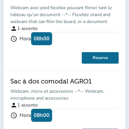
Webcam avec pied flexible pouvant filmer tant le
tableau qu'un document --*-- Flexible stand and
webcam that can film the board, or a document
person
1
assento
08h00
Hora
schedule
Reserva
Sac à dos comodal AGRO1
Webcam, micro et accessoires --*-- Webcam,
microphone and accessories
person
1
assento
08h00
Hora
schedule