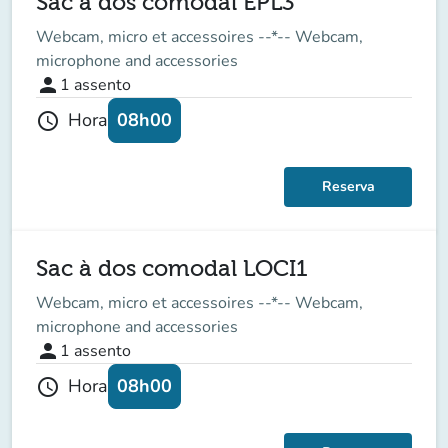
Sac à dos comodal EPL3
Webcam, micro et accessoires --*-- Webcam,
microphone and accessories
person
1
assento
08h00
Hora
schedule
Reserva
Sac à dos comodal LOCI1
Webcam, micro et accessoires --*-- Webcam,
microphone and accessories
person
1
assento
08h00
Hora
schedule