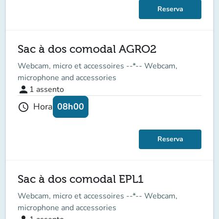
Reserva
Sac à dos comodal AGRO2
Webcam, micro et accessoires --*-- Webcam,
microphone and accessories
person
1
assento
08h00
Hora
schedule
Reserva
Sac à dos comodal EPL1
Webcam, micro et accessoires --*-- Webcam,
microphone and accessories