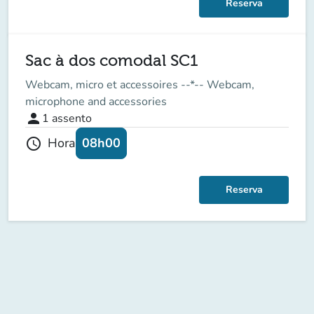
Reserva
Sac à dos comodal SC1
Webcam, micro et accessoires --*-- Webcam,
microphone and accessories
person
1
assento
08h00
Hora
schedule
Reserva