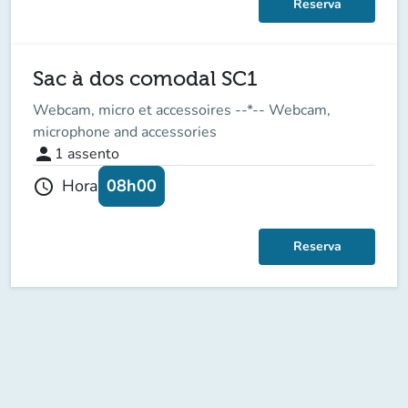
Reserva
Sac à dos comodal SC1
Webcam, micro et accessoires --*-- Webcam,
microphone and accessories
person
1
assento
08h00
Hora
schedule
Reserva