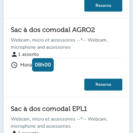
Reserva
Sac à dos comodal AGRO2
Webcam, micro et accessoires --*-- Webcam,
microphone and accessories
person
1
assento
08h00
Hora
schedule
Reserva
Sac à dos comodal EPL1
Webcam, micro et accessoires --*-- Webcam,
microphone and accessories