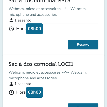
Sac à dos comodal EPL3
Webcam, micro et accessoires --*-- Webcam,
microphone and accessories
person
1
assento
08h00
Hora
schedule
Reserva
Sac à dos comodal LOCI1
Webcam, micro et accessoires --*-- Webcam,
microphone and accessories
person
1
assento
08h00
Hora
schedule