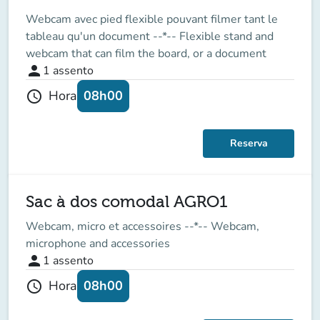
Webcam avec pied flexible pouvant filmer tant le
tableau qu'un document --*-- Flexible stand and
webcam that can film the board, or a document
person
1
assento
08h00
Hora
schedule
Reserva
Sac à dos comodal AGRO1
Webcam, micro et accessoires --*-- Webcam,
microphone and accessories
person
1
assento
08h00
Hora
schedule