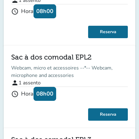
person
1
assento
08h00
Hora
schedule
Reserva
Sac à dos comodal EPL2
Webcam, micro et accessoires --*-- Webcam,
microphone and accessories
person
1
assento
08h00
Hora
schedule
Reserva