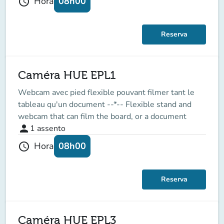
08h00
Hora
schedule
Reserva
Caméra HUE EPL1
Webcam avec pied flexible pouvant filmer tant le
tableau qu'un document --*-- Flexible stand and
webcam that can film the board, or a document
person
1
assento
08h00
Hora
schedule
Reserva
Caméra HUE EPL3