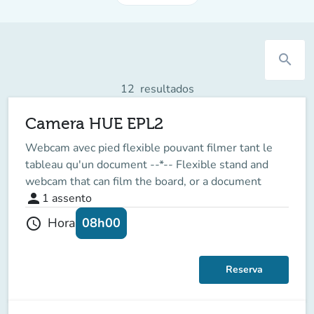
search
12
resultados
Camera HUE EPL2
Webcam avec pied flexible pouvant filmer tant le
tableau qu'un document --*-- Flexible stand and
webcam that can film the board, or a document
person
1
assento
08h00
Hora
schedule
Reserva