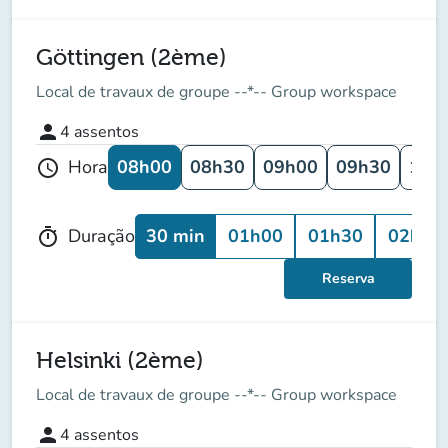
Göttingen (2ème)
Local de travaux de groupe --*-- Group workspace
person
4
assentos
08h00
08h30
09h00
09h30
10h
Hora
schedule
30 min
01h00
01h30
02h00
Duração
timer
Reserva
Helsinki (2ème)
Local de travaux de groupe --*-- Group workspace
person
4
assentos