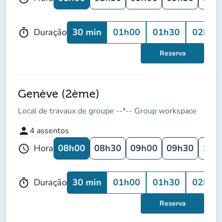
30 min
01h00
01h30
02h00
Duração
timer
Reserva
Genève (2ème)
Local de travaux de groupe --*-- Group workspace
person
4
assentos
08h00
08h30
09h00
09h30
10h
Hora
schedule
30 min
01h00
01h30
02h00
Duração
timer
Reserva