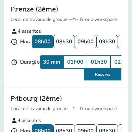
Firenze (2ème)
Local de travaux de groupe --*-- Group workspace
person
4
assentos
08h00
08h30
09h00
09h30
10h
Hora
schedule
30 min
01h00
01h30
02h00
Duração
timer
Reserva
Fribourg (2ème)
Local de travaux de groupe --*-- Group workspace
person
4
assentos
08h00
08h30
09h00
09h30
10h
Hora
schedule