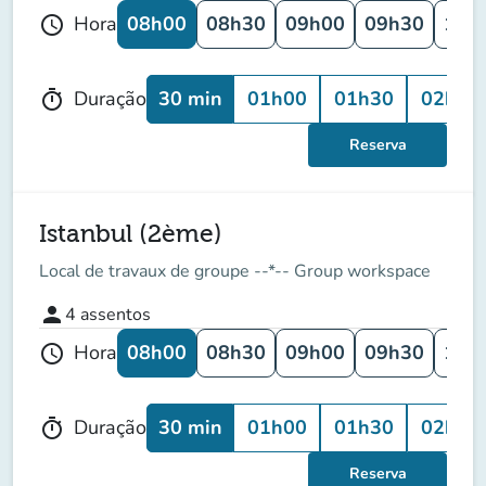
08h00
08h30
09h00
09h30
10h
Hora
schedule
30 min
01h00
01h30
02h00
Duração
timer
Reserva
Istanbul (2ème)
Local de travaux de groupe --*-- Group workspace
person
4
assentos
08h00
08h30
09h00
09h30
10h
Hora
schedule
30 min
01h00
01h30
02h00
Duração
timer
Reserva