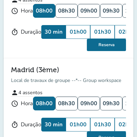
08h00
08h30
09h00
09h30
10h
Hora
schedule
30 min
01h00
01h30
02h00
Duração
timer
Reserva
Madrid (3ème)
Local de travaux de groupe --*-- Group workspace
person
4
assentos
08h00
08h30
09h00
09h30
10h
Hora
schedule
30 min
01h00
01h30
02h00
Duração
timer