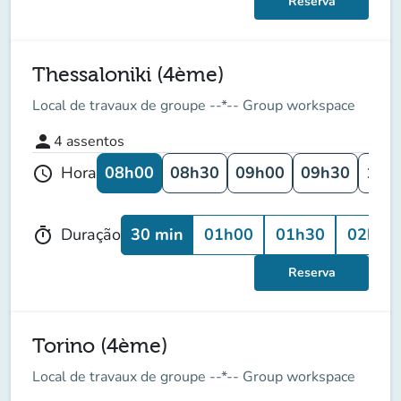
Reserva
Thessaloniki (4ème)
Local de travaux de groupe --*-- Group workspace
person
4
assentos
08h00
08h30
09h00
09h30
10h
Hora
schedule
30 min
01h00
01h30
02h00
Duração
timer
Reserva
Torino (4ème)
Local de travaux de groupe --*-- Group workspace