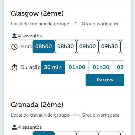
Glasgow (2ème)
Local de travaux de groupe --*-- Group workspace
person
4
assentos
08h00
08h30
09h00
09h30
10h
Hora
schedule
30 min
01h00
01h30
02h00
Duração
timer
Reserva
Granada (2ème)
Local de travaux de groupe --*-- Group workspace
person
4
assentos