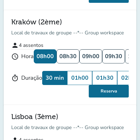
Kraków (2ème)
Local de travaux de groupe --*-- Group workspace
person
4
assentos
08h00
08h30
09h00
09h30
10h
Hora
schedule
30 min
01h00
01h30
02h00
Duração
timer
Reserva
Lisboa (3ème)
Local de travaux de groupe --*-- Group workspace
person
4
assentos