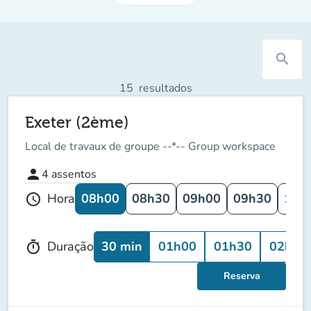
search
15
resultados
Exeter (2ème)
Local de travaux de groupe --*-- Group workspace
person
4
assentos
08h00
08h30
09h00
09h30
10h
Hora
schedule
30 min
01h00
01h30
02h00
Duração
timer
Reserva