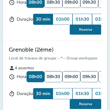
08h00
08h30
09h00
09h30
10h
Hora
schedule
30 min
01h00
01h30
02h00
Duração
timer
Reserva
Grenoble (2ème)
Local de travaux de groupe --*-- Group workspace
person
4
assentos
08h00
08h30
09h00
09h30
10h
Hora
schedule
30 min
01h00
01h30
02h00
Duração
timer
Reserva