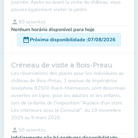
journée. Après ou avant la visite du château, vous
pouvez également visiter le jardin.
person
60
assentos
Nenhum horário disponível para hoje
date_range
Próxima disponibilidade
:
07/08/2026
Créneau de visite à Bois-Préau
Les réservations des places pour les individuels au
château de Bois-Préau, 1 avenue de Impératrice
Joséphine 92500 Rueil-Malmaison, sont désormais
ouvertes en ligne, pour les adultes et les enfants,
lors de la durée de l'exposition "Audace d'un style.
Les intérieurs sous le Consulat", du 19 novembre
2025 au 9 mars 2026.
person
50
assentos
Infelizemente não há nenhuma disponibilidade