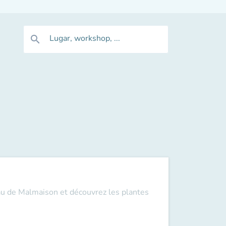
Lugar, workshop, ...
search
eau de Malmaison et découvrez les plantes