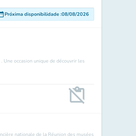
e_range
Próxima disponibilidade
:
08/08/2026
 . Une occasion unique de découvrir les
content_paste_off
encière nationale de la Réunion des musées