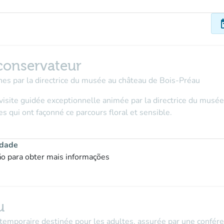
dat
 conservateur
ines par la directrice du musée au château de Bois-Préau
visite guidée exceptionnelle animée par la directrice du musée
es qui ont façonné ce parcours floral et sensible.
idade
ção para obter mais informações
u
 temporaire destinée pour les adultes, assurée par une confér