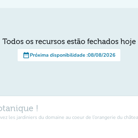
Todos os recursos estão fechados hoje
date_range
Próxima disponibilidade
:
08/08/2026
tanique !
ivez les jardiniers du domaine au coeur de l’orangerie du chât
.