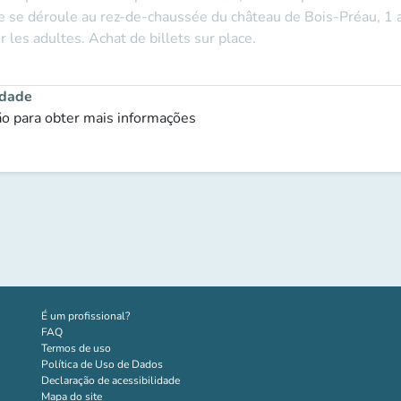
e se déroule au rez-de-chaussée du château de Bois-Préau, 1 
es adultes. Achat de billets sur place.
idade
ção para obter mais informações
(novo separador)
É um profissional?
FAQ
Termos de uso
Política de Uso de Dados
Declaração de acessibilidade
Mapa do site