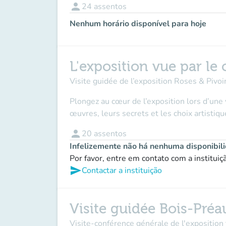
person
24
assentos
Nenhum horário disponível para hoje
L'exposition vue par le
Visite guidée de l’exposition Roses & Pivo
Plongez au cœur de l’exposition lors d’une 
œuvres, leurs secrets et les choix artistiqu
person
20
assentos
Infelizemente não há nenhuma disponibil
Por favor, entre em contato com a institui
send
Contactar a instituição
Visite guidée Bois-Préa
Visite-conférence générale de l'exposition