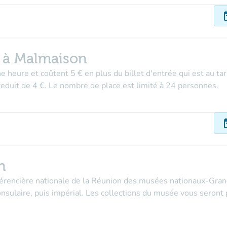
dat
e à Malmaison
e heure et coûtent 5 € en plus du billet d'entrée qui est au tari
f reduit de 4 €. Le nombre de place est limité à 24 personnes.
dat
n
férencière nationale de la Réunion des musées nationaux-Grand
 consulaire, puis impérial. Les collections du musée vous seron
.