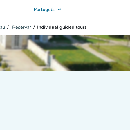
keyboard_arrow_down
Português
éau
Reservar
Individual guided tours