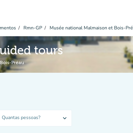
mentos
Rmn-GP
Musée national Malmaison et Bois-Pr
guided tours
 Bois-Préau
Quantas pessoas?
expand_more