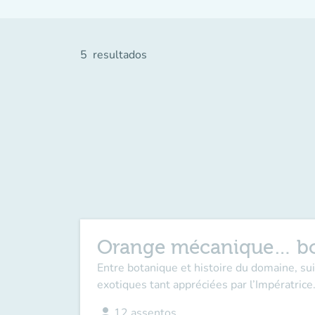
5
resultados
Orange mécanique… bo
Entre botanique et histoire du domaine, su
exotiques tant appréciées par l’Impératrice
person
12
assentos