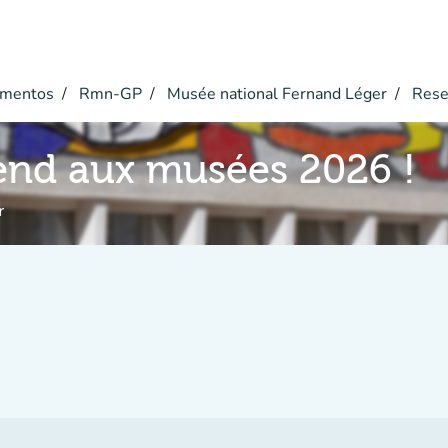
mentos
Rmn-GP
Musée national Fernand Léger
Rese
nd aux musées 2026 !
r