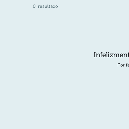
0
resultado
Infelizment
Por f