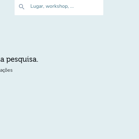
Lugar, workshop, ...
search
ua pesquisa.
mações