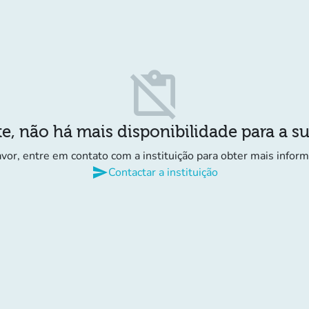
content_paste_off
e, não há mais disponibilidade para a s
avor, entre em contato com a instituição para obter mais infor
send
Contactar a instituição