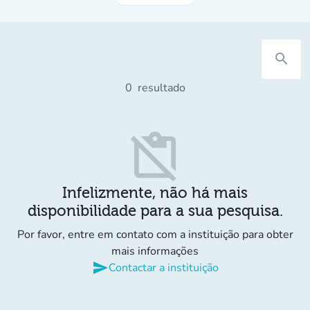
search
0
resultado
content_paste_off
Infelizmente, não há mais
disponibilidade para a sua pesquisa.
Por favor, entre em contato com a instituição para obter
mais informações
send
Contactar a instituição