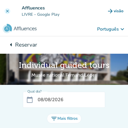
Ir para o conteúdo principal
Affluences
arrow_forward
visão
clear
(novo 
LIVRE
– Google Play
keyboard_arrow_down
Português
arrow_left
Reservar
Voltar para:
Individual guided tours
Musée national Fernand Léger
Qual dia?
calendar_today
filter_list
Mais filtros