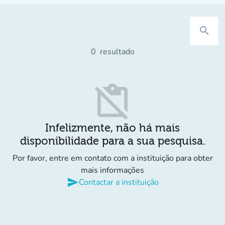
search
0
resultado
content_paste_off
Infelizmente, não há mais
disponibilidade para a sua pesquisa.
Por favor, entre em contato com a instituição para obter
mais informações
send
Contactar a instituição