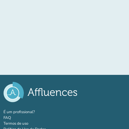
(novo separador)
É um profissional?
FAQ
Termos de uso