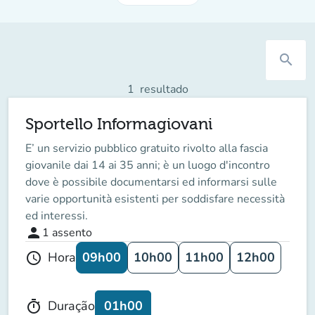
search
1
resultado
Sportello Informagiovani
E’ un servizio pubblico gratuito rivolto alla fascia
giovanile dai 14 ai 35 anni; è un luogo d'incontro
dove è possibile documentarsi ed informarsi sulle
varie opportunità esistenti per soddisfare necessità
ed interessi.
person
1
assento
09h00
10h00
11h00
12h00
Hora
schedule
01h00
Duração
timer