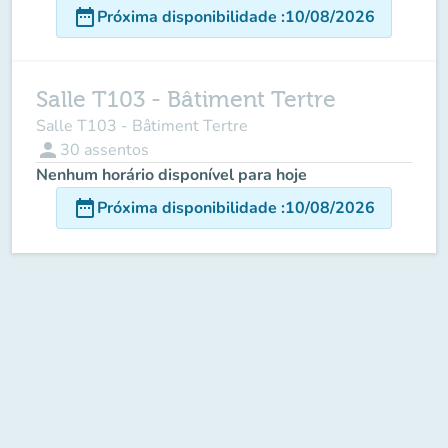
date_range
Próxima disponibilidade
:
10/08/2026
Salle T103 - Bâtiment Tertre
Salle T103 - Bâtiment Tertre
person
30
assentos
Nenhum horário disponível para hoje
date_range
Próxima disponibilidade
:
10/08/2026