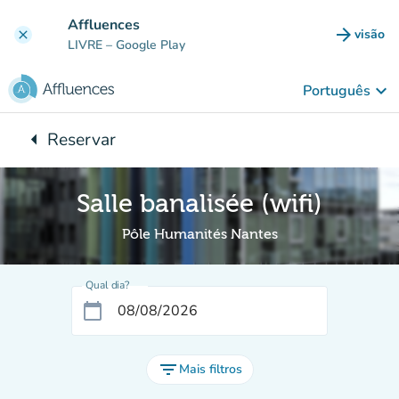
Ir para o conteúdo principal
Affluences
arrow_forward
visão
clear
(novo 
LIVRE
– Google Play
keyboard_arrow_down
Português
arrow_left
Reservar
Voltar para:
Salle banalisée (wifi)
Pôle Humanités Nantes
Qual dia?
calendar_today
filter_list
Mais filtros