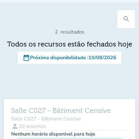
search
2
resultados
Todos os recursos estão fechados hoje
date_range
Próxima disponibilidade
:
10/08/2026
Salle C027 - Bâtiment Censive
Salle C027 - Bâtiment Censive
person
20
assentos
Nenhum horário disponível para hoje