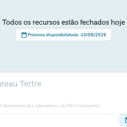
Todos os recursos estão fechados hoje
date_range
Próxima disponibilidade
:
10/08/2026
teau Tertre
st-doctorants des laboratoires du Pôle Humanités.
dat