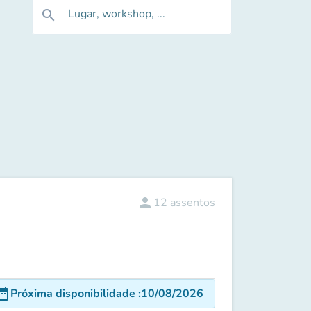
Lugar, workshop, ...
search
person
12
assentos
e_range
Próxima disponibilidade
:
10/08/2026