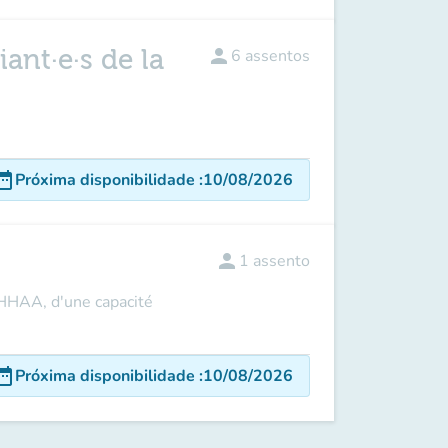
ant·e·s de la
person
6
assentos
e_range
Próxima disponibilidade
:
10/08/2026
person
1
assento
 HHAA, d'une capacité
e_range
Próxima disponibilidade
:
10/08/2026