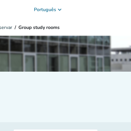
keyboard_arrow_down
Português
ervar
Group study rooms