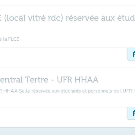
(local vitré rdc) réservée aux étudi
de la FLCE
dat
central Tertre - UFR HHAA
FR HHAA Salle réservée aux étudiants et personnels de l'UFR
dat