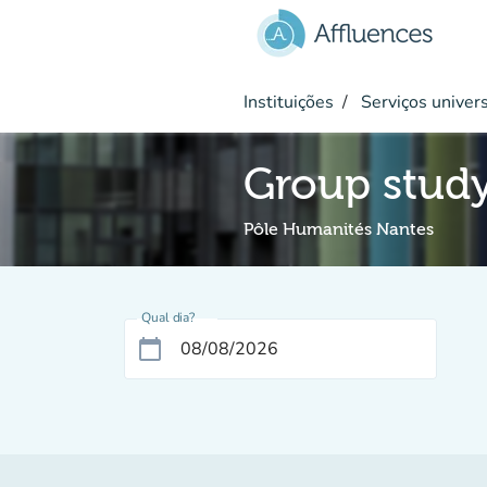
Ir para o conteúdo principal
Instituições
Serviços univers
Group stud
Pôle Humanités Nantes
Qual dia?
calendar_today