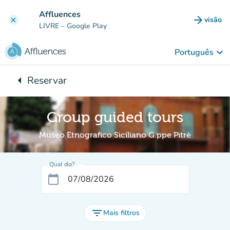
Ir para o conteúdo principal
Affluences
arrow_forward
visão
clear
(novo 
LIVRE
– Google Play
keyboard_arrow_down
Português
arrow_left
Reservar
Voltar para:
Group guided tours
Museo Etnografico Siciliano G.ppe Pitrè
Qual dia?
calendar_today
filter_list
Mais filtros