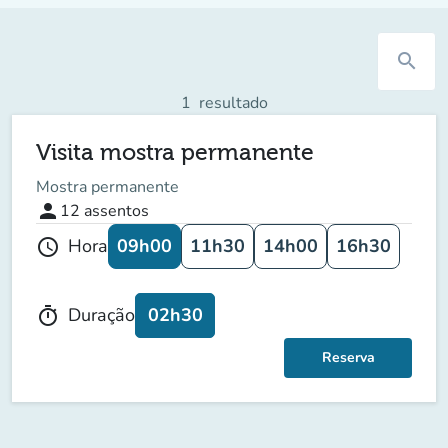
search
1
resultado
Visita mostra permanente
Mostra permanente
person
12
assentos
09h00
11h30
14h00
16h30
Hora
schedule
02h30
Duração
timer
Reserva