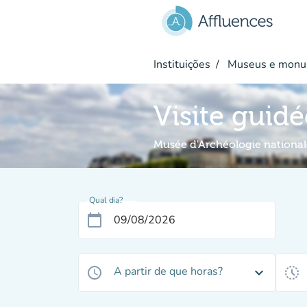
Ir para o conteúdo principal
Instituições
Museus e monu
Visite guidé
Musée d'Archéologie national
Qual dia?
calendar_today
A partir de que horas?
access_time
expand_more
history_toggle_off