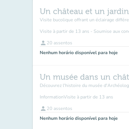
Un château et un jardi
Visite bucolique offrant un éclairage différen
Visite à partir de 13 ans - Soumise aux co
person
20
assentos
Nenhum horário disponível para hoje
Un musée dans un châ
Découvrez l'histoire du musée d'Archéologie
Information
Visite à partir de 13 ans
person
20
assentos
Nenhum horário disponível para hoje