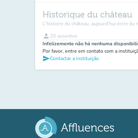
Historique du château
L'histoire du château, aujourd'hui écrin du 
person
20
assentos
Infelizemente não há nenhuma disponibil
Por favor, entre em contato com a institui
send
Contactar a instituição