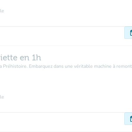
le
dat
iette en 1h
la Préhistoire. Embarquez dans une véritable machine à remont
le
dat