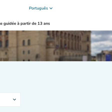
keyboard_arrow_down
Português
te guidée à partir de 13 ans
expand_more