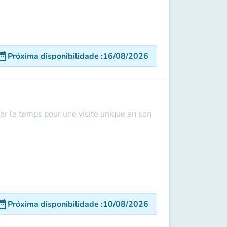
e_range
Próxima disponibilidade
:
16/08/2026
er le temps pour une visite unique en son
e_range
Próxima disponibilidade
:
10/08/2026