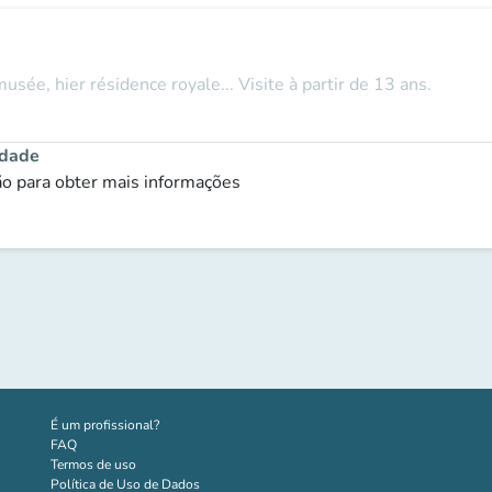
musée, hier résidence royale... Visite à partir de 13 ans.
idade
ção para obter mais informações
(novo separador)
É um profissional?
FAQ
Termos de uso
Política de Uso de Dados