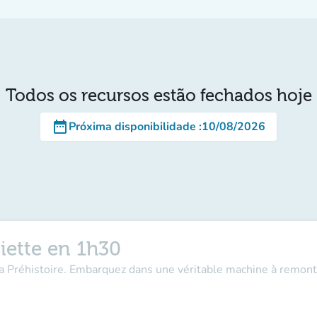
Todos os recursos estão fechados hoje
date_range
Próxima disponibilidade
:
10/08/2026
iette en 1h30
la Préhistoire. Embarquez dans une véritable machine à remont