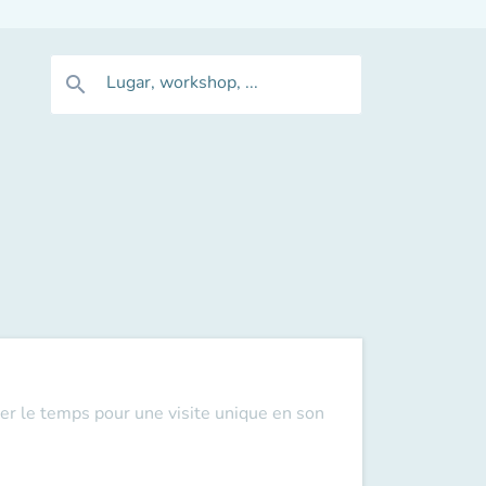
Lugar, workshop, ...
search
er le temps pour une visite unique en son