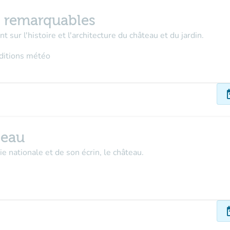
n remarquables
t sur l'histoire et l'architecture du château et du jardin.
nditions météo
dat
teau
 nationale et de son écrin, le château.
dat