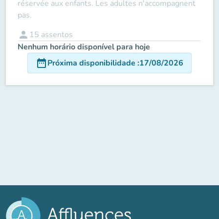
réservée aux enfants. Les adultes n'accompagnent
pas.
person
15
assentos
Nenhum horário disponível para hoje
date_range
Próxima disponibilidade
:
17/08/2026