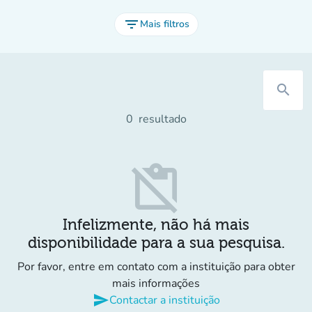
filter_list
Mais filtros
search
0
resultado
content_paste_off
Infelizmente, não há mais
disponibilidade para a sua pesquisa.
Por favor, entre em contato com a instituição para obter
mais informações
send
Contactar a instituição