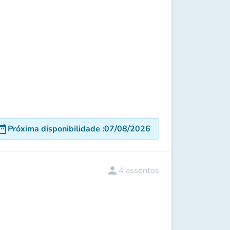
e_range
Próxima disponibilidade
:
07/08/2026
person
4
assentos