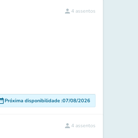
person
4
assentos
e_range
Próxima disponibilidade
:
07/08/2026
person
4
assentos