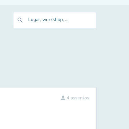
Lugar, workshop, ...
search
person
4
assentos