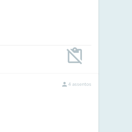
content_paste_off
person
4
assentos