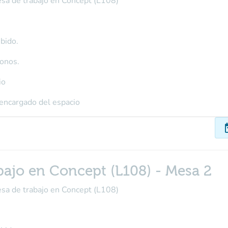
esa de trabajo en Concept (L108)
bido.
fonos.
io
 encargado del espacio
dat
bajo en Concept (L108) - Mesa 2
esa de trabajo en Concept (L108)