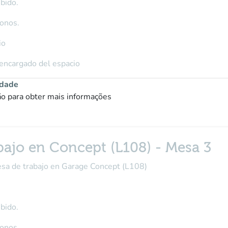
bido.
fonos.
io
 encargado del espacio
idade
ção para obter mais informações
bajo en Concept (L108) - Mesa 3
mesa de trabajo en Garage Concept (L108)
bido.
fonos.