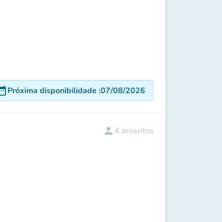
e_range
Próxima disponibilidade
:
07/08/2026
person
4
assentos