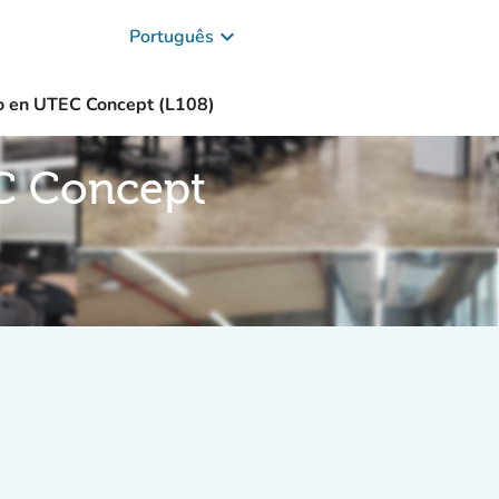
keyboard_arrow_down
Português
o en UTEC Concept (L108)
EC Concept