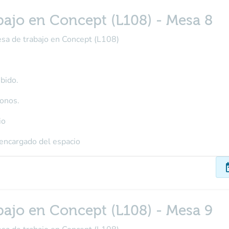
bajo en Concept (L108) - Mesa 8
esa de trabajo en Concept (L108)
bido.
fonos.
io
 encargado del espacio
dat
bajo en Concept (L108) - Mesa 9