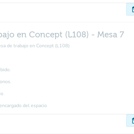
dat
bajo en Concept (L108) - Mesa 7
esa de trabajo en Concept (L108)
bido.
fonos.
io
 encargado del espacio
dat