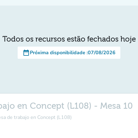
Todos os recursos estão fechados hoje
date_range
Próxima disponibilidade
:
07/08/2026
bajo en Concept (L108) - Mesa 10
esa de trabajo en Concept (L108)