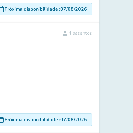
e_range
Próxima disponibilidade
:
07/08/2026
person
4
assentos
e_range
Próxima disponibilidade
:
07/08/2026