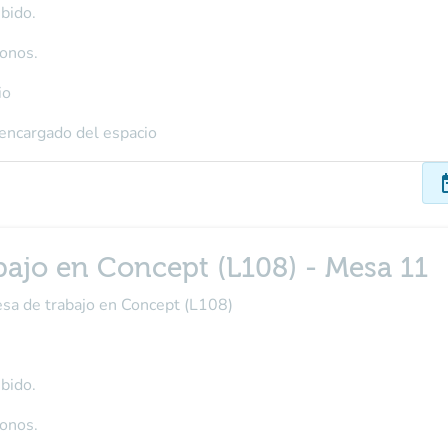
bido.
fonos.
io
 encargado del espacio
dat
bajo en Concept (L108) - Mesa 11
esa de trabajo en Concept (L108)
bido.
fonos.