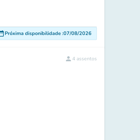
e_range
Próxima disponibilidade
:
07/08/2026
person
4
assentos