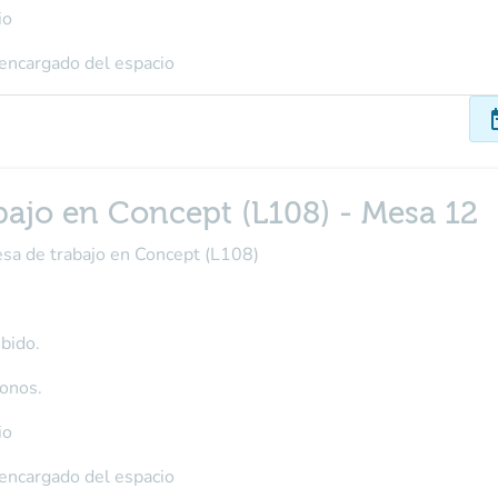
io
 encargado del espacio
dat
bajo en Concept (L108) - Mesa 12
esa de trabajo en Concept (L108)
bido.
fonos.
io
 encargado del espacio