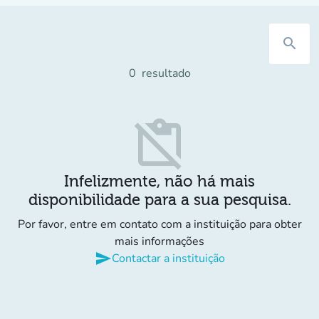
search
0
resultado
content_paste_off
Infelizmente, não há mais
disponibilidade para a sua pesquisa.
Por favor, entre em contato com a instituição para obter
mais informações
send
Contactar a instituição