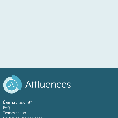
(novo separador)
É um profissional?
FAQ
Termos de uso