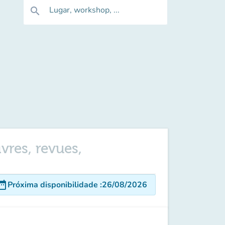
Lugar, workshop, ...
search
vres, revues,
e_range
Próxima disponibilidade
:
26/08/2026