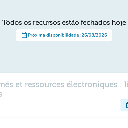
Todos os recursos estão fechados hoje
date_range
Próxima disponibilidade
:
26/08/2026
és et ressources électroniques : li
s
dat