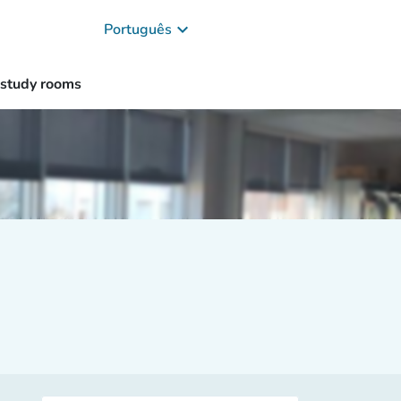
keyboard_arrow_down
Português
study rooms