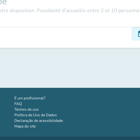
pe
tre disposition. Possibilité d'accueillir entre 2 et 10 personne
dat
(novo separador)
É um profissional?
FAQ
Termos de uso
Política de Uso de Dados
Declaração de acessibilidade
Mapa do site