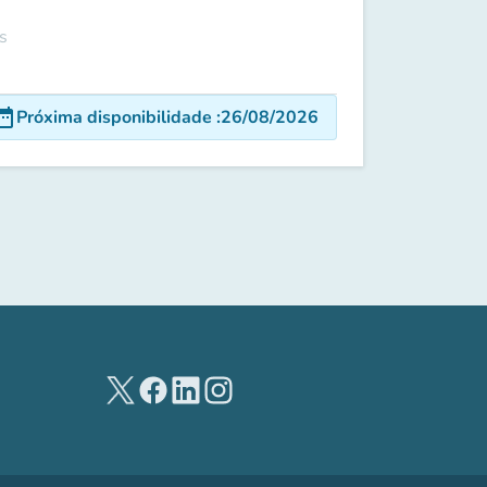
s
e_range
Próxima disponibilidade
:
26/08/2026
(novo separador)
(novo separador)
(novo separador)
(novo separador)