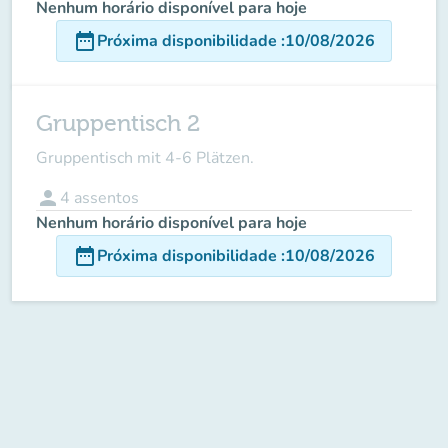
Nenhum horário disponível para hoje
date_range
Próxima disponibilidade
:
10/08/2026
Gruppentisch 2
Gruppentisch mit 4-6 Plätzen.
person
4
assentos
Nenhum horário disponível para hoje
date_range
Próxima disponibilidade
:
10/08/2026