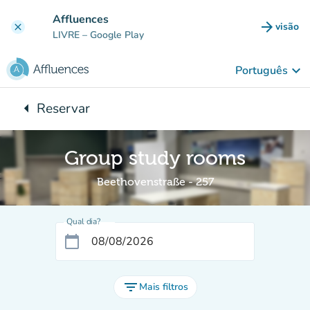
Ir para o conteúdo principal
Affluences
arrow_forward
visão
clear
(novo 
LIVRE
– Google Play
keyboard_arrow_down
Português
arrow_left
Reservar
Voltar para:
Group study rooms
Beethovenstraße - 257
Qual dia?
calendar_today
filter_list
Mais filtros