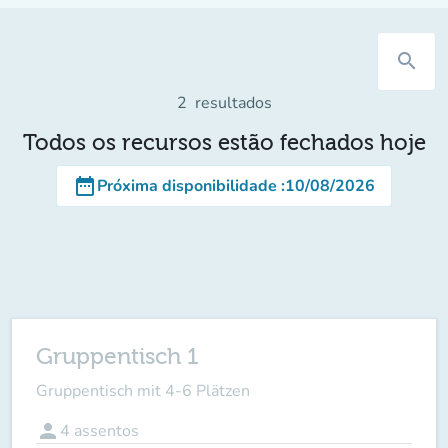
search
2
resultados
Todos os recursos estão fechados hoje
date_range
Próxima disponibilidade
:
10/08/2026
Gruppentisch 1
Gruppentisch mit 4-6 Plätzen
person
4
assentos