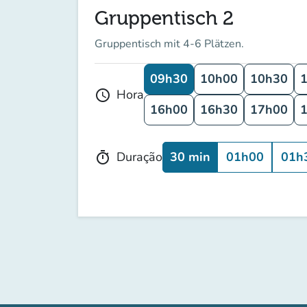
Gruppentisch 2
Gruppentisch mit 4-6 Plätzen.
09h30
10h00
10h30
Hora
schedule
16h00
16h30
17h00
30 min
01h00
01h
Duração
timer