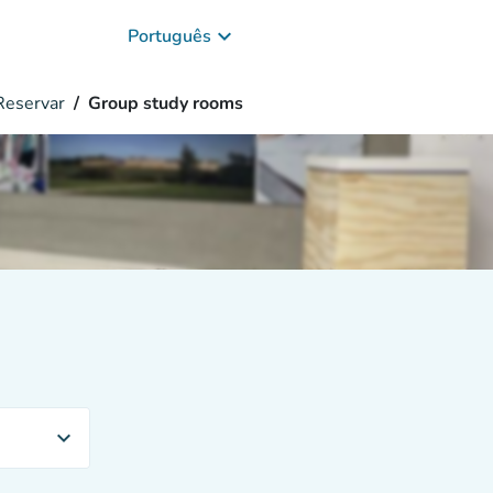
keyboard_arrow_down
Português
eservar
Group study rooms
expand_more