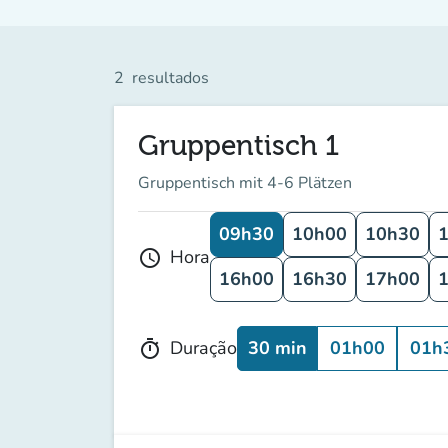
2
resultados
Gruppentisch 1
Gruppentisch mit 4-6 Plätzen
09h30
10h00
10h30
Hora
schedule
16h00
16h30
17h00
30 min
01h00
01h
Duração
timer