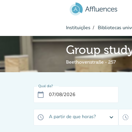
Ir para o conteúdo principal
Instituições
Bibliotecas univ
Group stud
Beethovenstraße - 257
Qual dia?
calendar_today
A partir de que horas?
access_time
expand_more
history_toggle_off