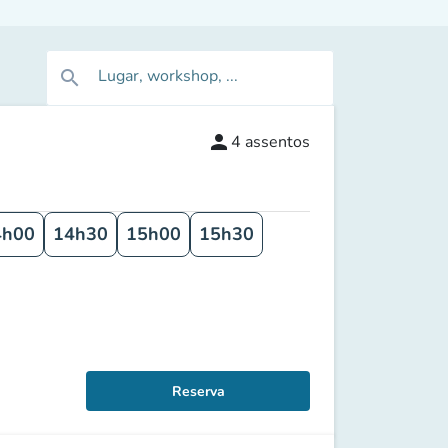
Lugar, workshop, ...
search
person
4
assentos
4h00
14h30
15h00
15h30
Reserva