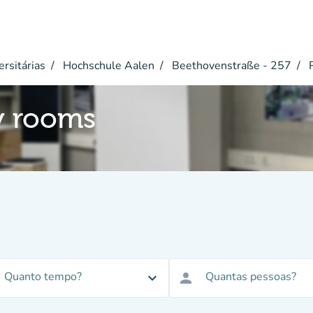
ersitárias
Hochschule Aalen
Beethovenstraße - 257
R
y rooms
Quanto tempo?
Quantas pessoas?
expand_more
person