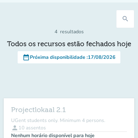
search
4
resultados
Todos os recursos estão fechados hoje
date_range
Próxima disponibilidade
:
17/08/2026
Projectlokaal 2.1
UGent students only. Minimum 4 persons.
person
10
assentos
Nenhum horário disponível para hoje