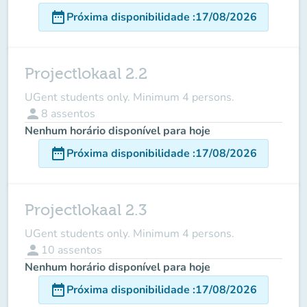
date_range
Próxima disponibilidade
:
17/08/2026
Projectlokaal 2.2
UGent students only. Minimum 4 persons.
person
8
assentos
Nenhum horário disponível para hoje
date_range
Próxima disponibilidade
:
17/08/2026
Projectlokaal 2.3
UGent students only. Minimum 4 persons.
person
10
assentos
Nenhum horário disponível para hoje
date_range
Próxima disponibilidade
:
17/08/2026