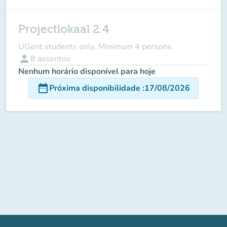
Projectlokaal 2.4
UGent students only. Minimum 4 persons.
person
8
assentos
Nenhum horário disponível para hoje
date_range
Próxima disponibilidade
:
17/08/2026