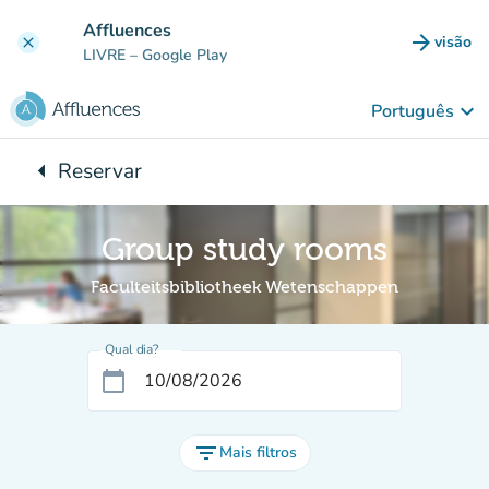
Ir para o conteúdo principal
Affluences
arrow_forward
visão
clear
(novo 
LIVRE
– Google Play
keyboard_arrow_down
Português
arrow_left
Reservar
Voltar para:
Group study rooms
Faculteitsbibliotheek Wetenschappen
Qual dia?
calendar_today
filter_list
Mais filtros