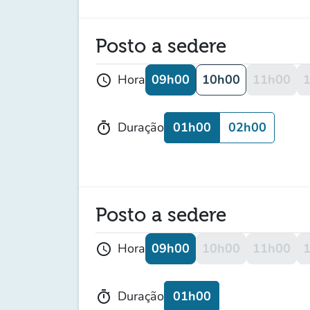
Posto a sedere
09h00
10h00
11h00
Hora
schedule
01h00
02h00
Duração
timer
Posto a sedere
09h00
10h00
11h00
Hora
schedule
01h00
Duração
timer