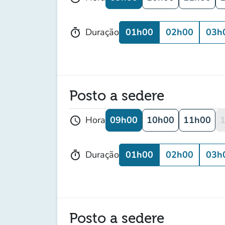
01h00
02h00
03h
Duração
timer
Posto a sedere
09h00
10h00
11h00
Hora
schedule
01h00
02h00
03h
Duração
timer
Posto a sedere