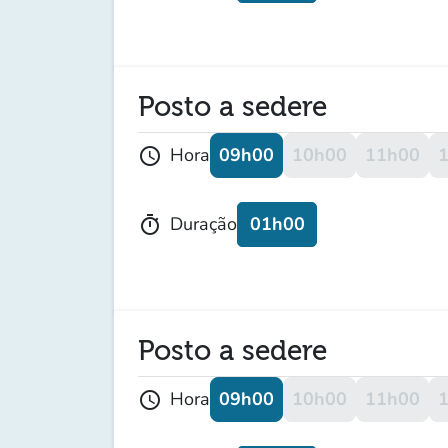
Posto a sedere
09h00
10h00
11h00
Hora
schedule
01h00
Duração
timer
Posto a sedere
09h00
10h00
11h00
Hora
schedule