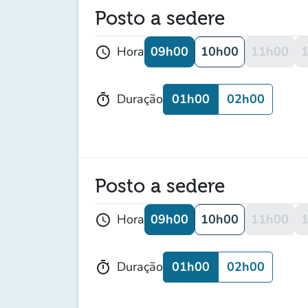
Posto a sedere
09h00
10h00
11h00
Hora
schedule
01h00
02h00
Duração
timer
Posto a sedere
09h00
10h00
11h00
Hora
schedule
01h00
02h00
Duração
timer