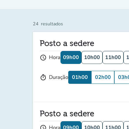
24
resultados
Posto a sedere
09h00
10h00
11h00
Hora
schedule
01h00
02h00
03h
Duração
timer
Posto a sedere
09h00
10h00
11h00
Hora
schedule