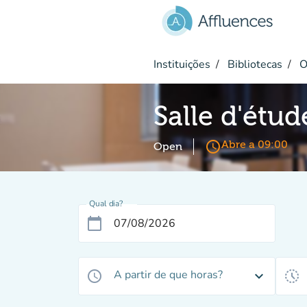
Ir para o conteúdo principal
Instituições
Bibliotecas
O
Salle d'étud
access_time
Abre a 09:00
Open
Qual dia?
calendar_today
A partir de que horas?
access_time
expand_more
history_toggle_off