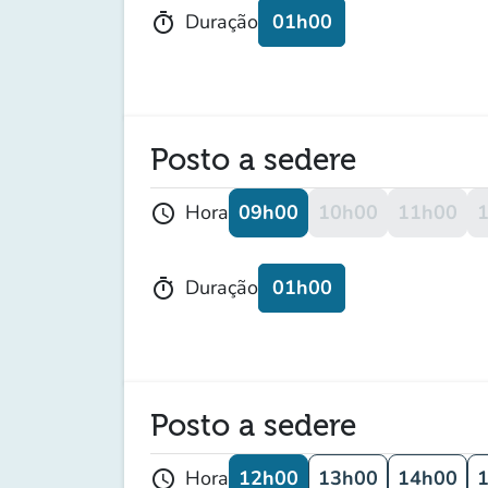
01h00
Duração
timer
Posto a sedere
09h00
10h00
11h00
Hora
schedule
01h00
Duração
timer
Posto a sedere
12h00
13h00
14h00
Hora
schedule