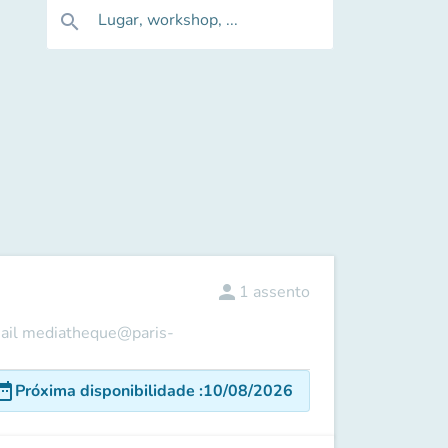
Lugar, workshop, ...
search
person
1
assento
e mail mediatheque@paris-
e_range
Próxima disponibilidade
:
10/08/2026