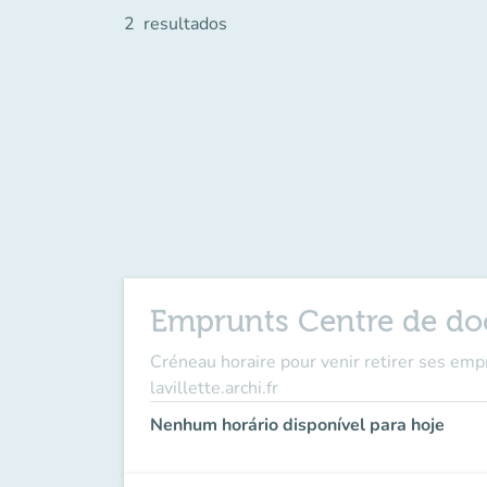
2
resultados
Emprunts Centre de do
Créneau horaire pour venir retirer ses emp
lavillette.archi.fr
Nenhum horário disponível para hoje