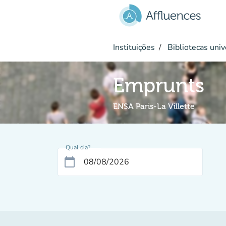
Ir para o conteúdo principal
Instituições
Bibliotecas univ
Emprunts
ENSA Paris-La Villette
Qual dia?
calendar_today