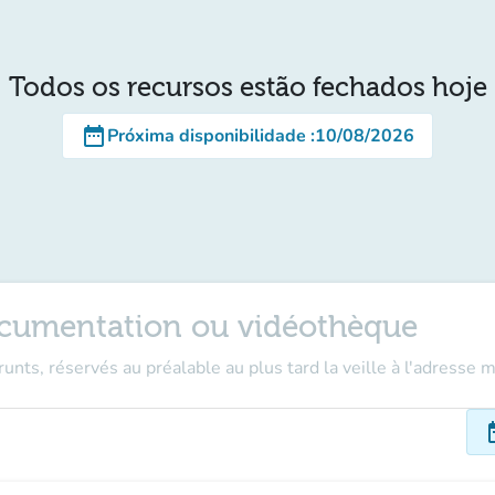
Todos os recursos estão fechados hoje
date_range
Próxima disponibilidade
:
10/08/2026
cumentation ou vidéothèque
runts, réservés au préalable au plus tard la veille à l'adress
dat