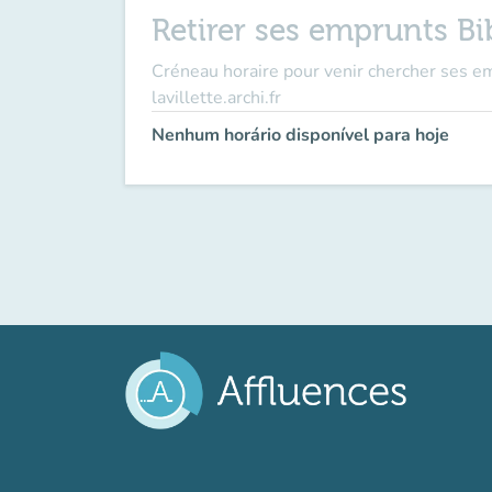
Retirer ses emprunts Bi
Créneau horaire pour venir chercher ses em
lavillette.archi.fr
Nenhum horário disponível para hoje