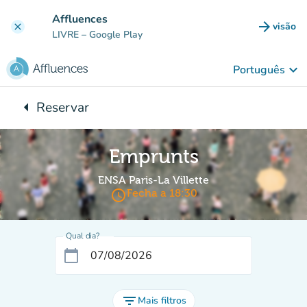
Ir para o conteúdo principal
Affluences
arrow_forward
visão
clear
(novo 
LIVRE
– Google Play
keyboard_arrow_down
Português
arrow_left
Reservar
Voltar para:
Emprunts
ENSA Paris-La Villette
access_time
Fecha a 18:30
Qual dia?
calendar_today
filter_list
Mais filtros