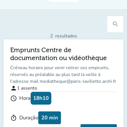
search
2
resultados
Emprunts Centre de
documentation ou vidéothèque
Créneau horaire pour venir retirer ses emprunts,
réservés au préalable au plus tard la veille à
l'adresse mail mediatheque@paris-lavillette.archi.fr
person
1
assento
18h10
Hora
schedule
20 min
Duração
timer