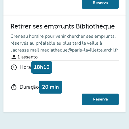
Reserva
Retirer ses emprunts Bibliothèque
Créneau horaire pour venir chercher ses emprunts,
réservés au préalable au plus tard la veille à
l'adresse mail mediatheque@paris-lavillette.archi.fr
person
1
assento
18h10
Hora
schedule
20 min
Duração
timer
Reserva