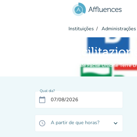
Ir para o conteúdo principal
Instituições
Administrações 
Facilitazion
Digitale Facile Unione Terre D
Qual dia?
calendar_today
A partir de que horas?
access_time
expand_more