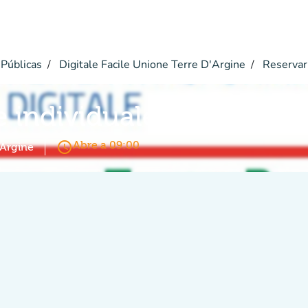
Públicas
Digitale Facile Unione Terre D'Argine
Reservar
e individuale
access_time
Abre a 09:00
'Argine