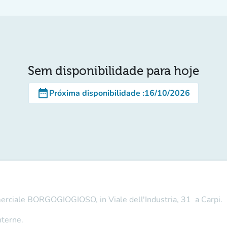
Sem disponibilidade para hoje
date_range
Próxima disponibilidade
:
16/10/2026
merciale BORGOGIOGIOSO, in Viale dell'Industria, 31 a Carpi.
nterne.