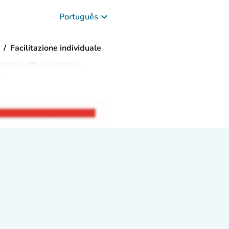
keyboard_arrow_down
Português
Facilitazione individuale