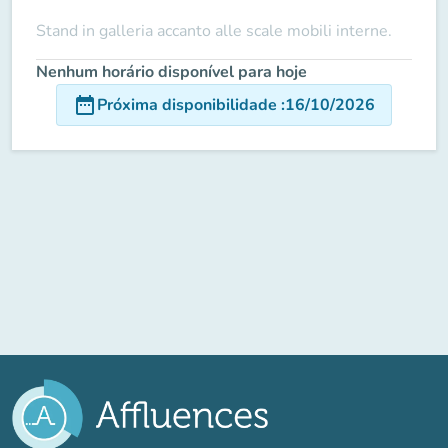
Stand in galleria accanto alle scale mobili interne.
Nenhum horário disponível para hoje
date_range
Próxima disponibilidade
:
16/10/2026