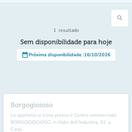
search
1
resultado
Sem disponibilidade para hoje
date_range
Próxima disponibilidade
:
16/10/2026
Borgogioioso
Lo sportello si trova presso il Centro commerciale
BORGOGIOGIOSO, in Viale dell'Industria, 31 a
Carpi.