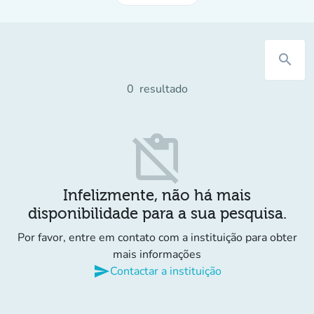
search
0
resultado
content_paste_off
Infelizmente, não há mais
disponibilidade para a sua pesquisa.
Por favor, entre em contato com a instituição para obter
mais informações
send
Contactar a instituição