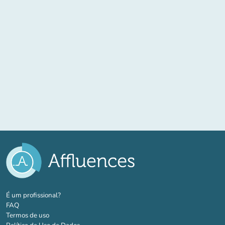
(novo separador)
É um profissional?
FAQ
Termos de uso