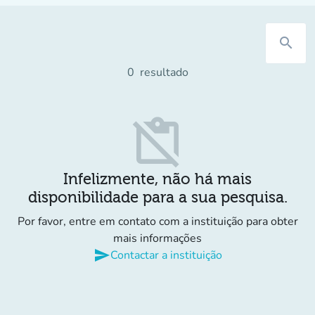
search
0
resultado
content_paste_off
Infelizmente, não há mais
disponibilidade para a sua pesquisa.
Por favor, entre em contato com a instituição para obter
mais informações
send
Contactar a instituição