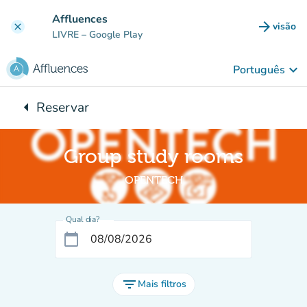
Ir para o conteúdo principal
Affluences
arrow_forward
visão
clear
(novo 
LIVRE
– Google Play
keyboard_arrow_down
Português
arrow_left
Reservar
Voltar para:
Group study rooms
OPENTECH
Qual dia?
calendar_today
filter_list
Mais filtros