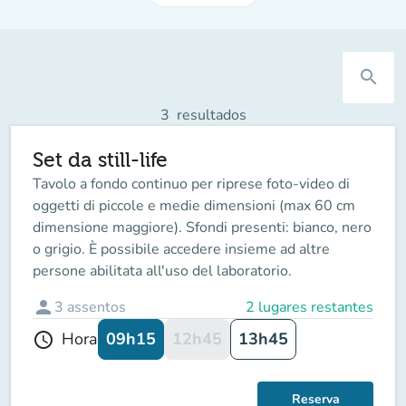
search
3
resultados
Set da still-life
Tavolo a fondo continuo per riprese foto-video di
oggetti di piccole e medie dimensioni (max 60 cm
dimensione maggiore). Sfondi presenti: bianco, nero
o grigio. È possibile accedere insieme ad altre
persone abilitata all'uso del laboratorio.
person
3
assentos
2 lugares restantes
09h15
12h45
13h45
Hora
schedule
Reserva