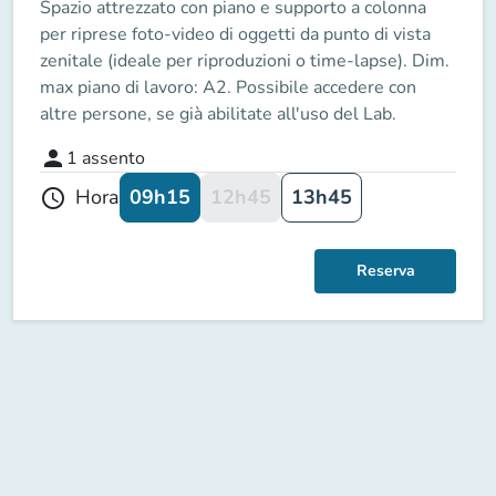
Spazio attrezzato con piano e supporto a colonna
per riprese foto-video di oggetti da punto di vista
zenitale (ideale per riproduzioni o time-lapse). Dim.
max piano di lavoro: A2. Possibile accedere con
altre persone, se già abilitate all'uso del Lab.
person
1
assento
09h15
12h45
13h45
Hora
schedule
Reserva