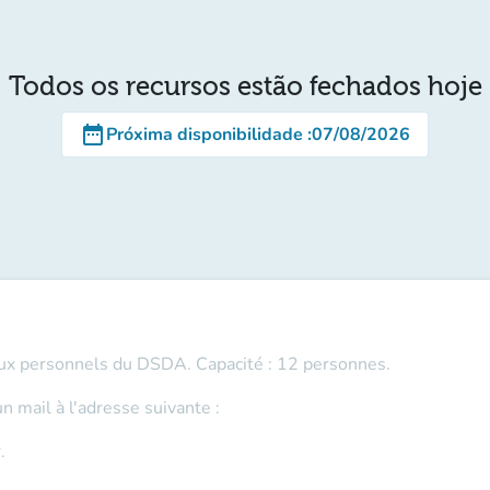
Todos os recursos estão fechados hoje
date_range
Próxima disponibilidade
:
07/08/2026
aux personnels du DSDA.
Capacité : 12 personnes.
 mail à l'adresse suivante :
r.