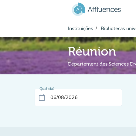
Ir para o conteúdo principal
Instituições
Bibliotecas univ
Réunion
Département des Sciences D
Qual dia?
calendar_today