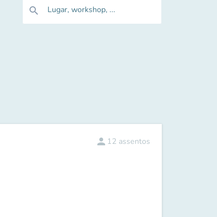
Lugar, workshop, ...
search
person
12
assentos