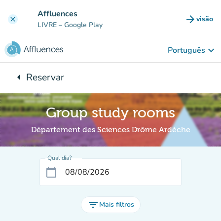
Ir para o conteúdo principal
Affluences
arrow_forward
visão
clear
(novo 
LIVRE
– Google Play
keyboard_arrow_down
Português
arrow_left
Reservar
Voltar para:
Group study rooms
Département des Sciences Drôme Ardèche
Qual dia?
calendar_today
filter_list
Mais filtros