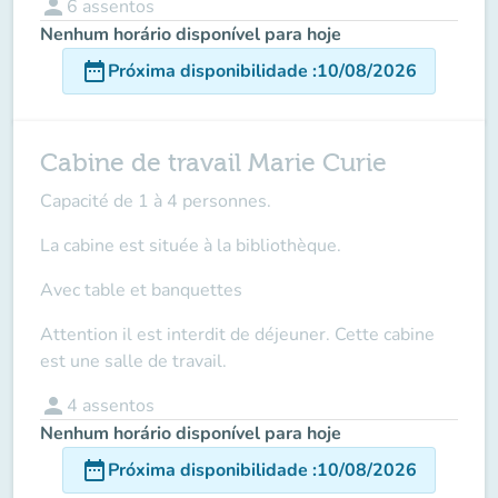
person
6
assentos
Nenhum horário disponível para hoje
date_range
Próxima disponibilidade
:
10/08/2026
Cabine de travail Marie Curie
Capacité de 1 à 4 personnes.
La cabine est située à la bibliothèque.
Avec table et banquettes
Attention il est interdit de déjeuner. Cette cabine
est une salle de travail.
person
4
assentos
Nenhum horário disponível para hoje
date_range
Próxima disponibilidade
:
10/08/2026