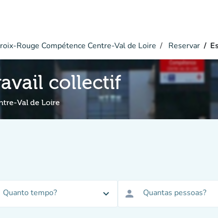
roix-Rouge Compétence Centre-Val de Loire
Reservar
Es
avail collectif
re-Val de Loire
Quanto tempo?
Quantas pessoas?
expand_more
person