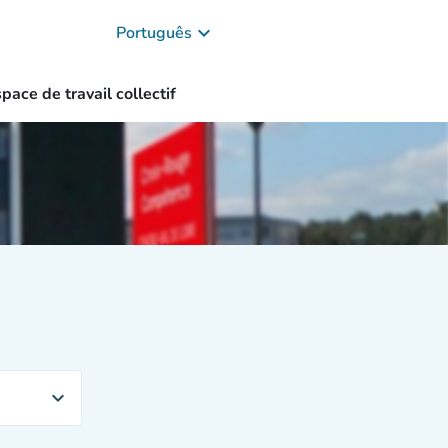
keyboard_arrow_down
Português
pace de travail collectif
expand_more