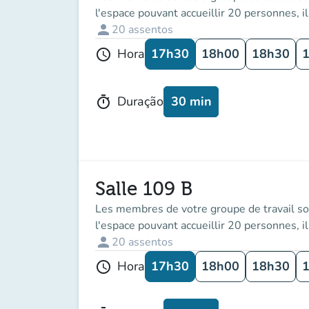
l'espace pouvant accueillir 20 personnes, i
person
20
assentos
17h30
18h00
18h30
Hora
schedule
30 min
Duração
timer
Salle 109 B
Les membres de votre groupe de travail so
l'espace pouvant accueillir 20 personnes, i
person
20
assentos
17h30
18h00
18h30
Hora
schedule