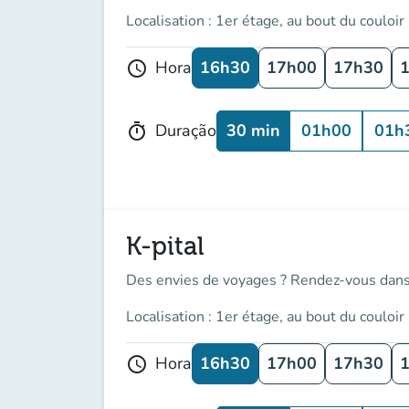
Localisation : 1er étage, au bout du couloir
16h30
17h00
17h30
Hora
schedule
30 min
01h00
01h
Duração
timer
K-pital
Des envies de voyages ? Rendez-vous dans l'
Localisation : 1er étage, au bout du couloir
16h30
17h00
17h30
Hora
schedule