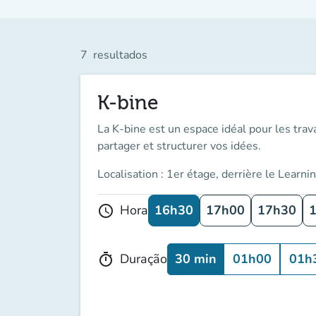
7
resultados
K-bine
La K-bine est un espace idéal pour les trav
partager et structurer vos idées.
Localisation : 1er étage, derrière le Learni
16h30
17h00
17h30
Hora
schedule
30 min
01h00
01h
Duração
timer