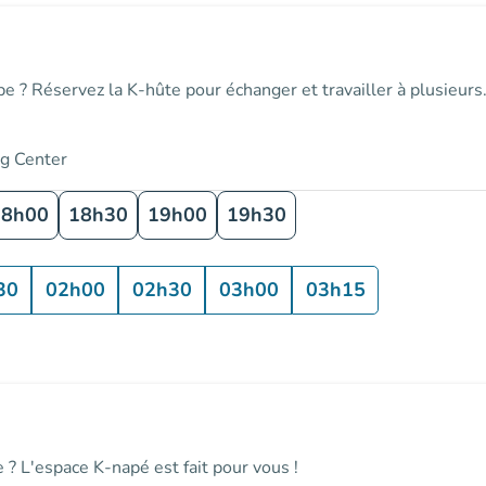
e ? Réservez la K-hûte pour échanger et travailler à plusieurs. 
ng Center
18h00
18h30
19h00
19h30
30
02h00
02h30
03h00
03h15
e ? L'espace K-napé est fait pour vous !