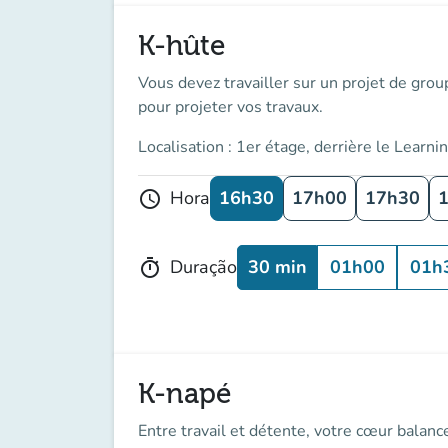
K-hûte
Vous devez travailler sur un projet de group
pour projeter vos travaux.
Localisation : 1er étage, derrière le Learni
16h30
17h00
17h30
Hora
schedule
30 min
01h00
01h
Duração
timer
K-napé
Entre travail et détente, votre cœur balanc