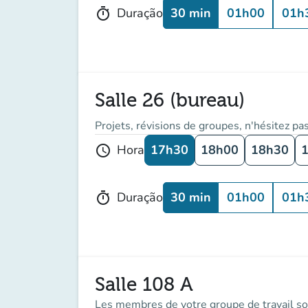
30 min
01h00
01h
Duração
timer
Salle 26 (bureau)
Projets, révisions de groupes, n'hésitez pas
17h30
18h00
18h30
Hora
schedule
30 min
01h00
01h
Duração
timer
Salle 108 A
Les membres de votre groupe de travail so