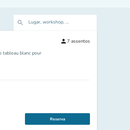
Lugar, workshop, ...
search
person
7
assentos
le tableau blanc pour
Reserva