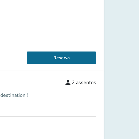
Reserva
person
2
assentos
destination !