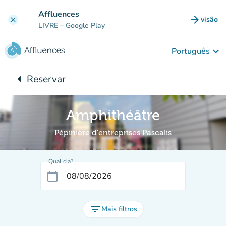
Ir para o conteúdo principal
Affluences
arrow_forward
visão
clear
(novo 
LIVRE
– Google Play
keyboard_arrow_down
Português
arrow_left
Reservar
Voltar para:
Amphithéâtre
Pépinière d'entreprises Pascalis
Qual dia?
calendar_today
filter_list
Mais filtros