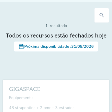
search
1
resultado
Todos os recursos estão fechados hoje
date_range
Próxima disponibilidade
:
31/08/2026
GIGASPACE
Equipement
:
48 strapontins + 2 pmr + 3 estrades