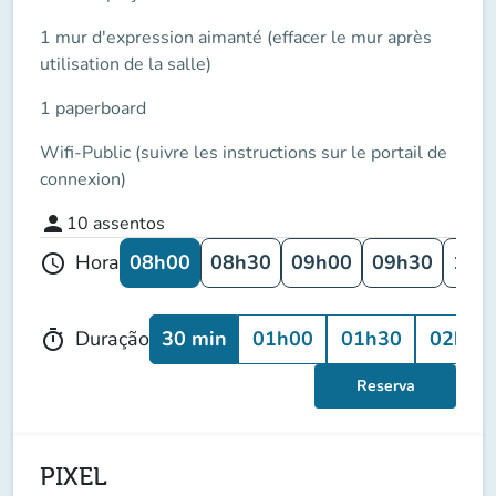
1 mur d'expression aimanté (effacer le mur après
utilisation de la salle)
1 paperboard
Wifi-Public (suivre les instructions sur le portail de
connexion)
person
10
assentos
08h00
08h30
09h00
09h30
10h
Hora
schedule
30 min
01h00
01h30
02h00
Duração
timer
Reserva
PIXEL