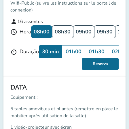
Wifi-Public (suivre les instructions sur le portail de
connexion)
person
16
assentos
08h00
08h30
09h00
09h30
10h
Hora
schedule
30 min
01h00
01h30
02h00
Duração
timer
Reserva
DATA
Equipement
:
6 tables amovibles et pliantes (remettre en place le
mobilier après utilisation de la salle)
1 vidéo-projecteur avec écran