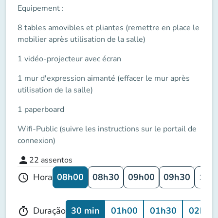
Equipement
:
8 tables amovibles et pliantes (remettre en place le
mobilier après utilisation de la salle)
1 vidéo-projecteur avec écran
1 mur d'expression aimanté (effacer le mur après
utilisation de la salle)
1 paperboard
Wifi-Public (suivre les instructions sur le portail de
connexion)
person
22
assentos
08h00
08h30
09h00
09h30
10h
Hora
schedule
30 min
01h00
01h30
02h00
Duração
timer