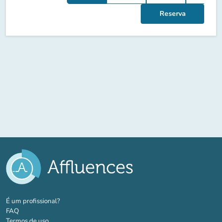
Reserva
(novo separador)
É um profissional?
FAQ
Termos de uso