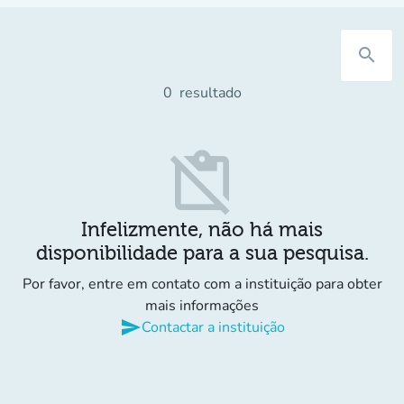
search
0
resultado
content_paste_off
Infelizmente, não há mais
disponibilidade para a sua pesquisa.
Por favor, entre em contato com a instituição para obter
mais informações
send
Contactar a instituição