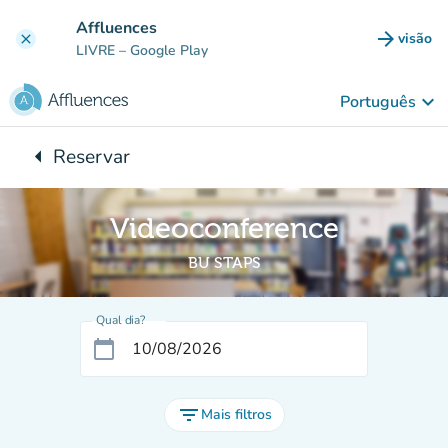
Ir para o conteúdo principal
Affluences
arrow_forward
visão
clear
(novo 
LIVRE
– Google Play
keyboard_arrow_down
Português
arrow_left
Reservar
Voltar para:
Videoconference
BU STAPS
Qual dia?
calendar_today
filter_list
Mais filtros