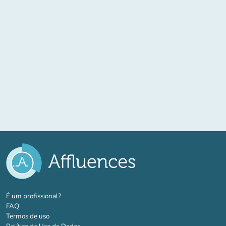
(novo separador)
É um profissional?
FAQ
Termos de uso