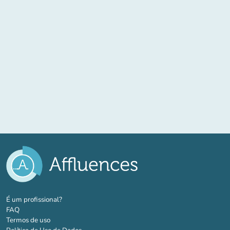
(novo separador)
É um profissional?
FAQ
Termos de uso