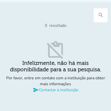
search
0
resultado
content_paste_off
Infelizmente, não há mais
disponibilidade para a sua pesquisa.
Por favor, entre em contato com a instituição para obter
mais informações
send
Contactar a instituição