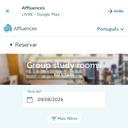
Ir para o conteúdo principal
Affluences
arrow_forward
visão
clear
(novo 
LIVRE
– Google Play
keyboard_arrow_down
Português
arrow_left
Reservar
Voltar para:
Group study rooms
BU STAPS
Qual dia?
calendar_today
filter_list
Mais filtros