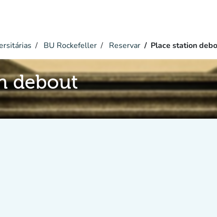
ersitárias
BU Rockefeller
Reservar
Place station deb
on debout