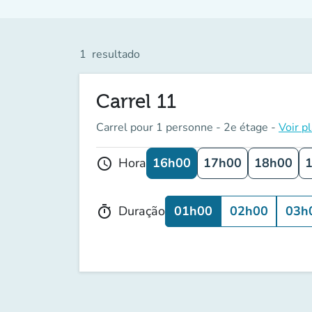
1
resultado
Carrel 11
Carrel pour 1 personne - 2e étage -
Voir p
16h00
17h00
18h00
Hora
schedule
01h00
02h00
03h
Duração
timer