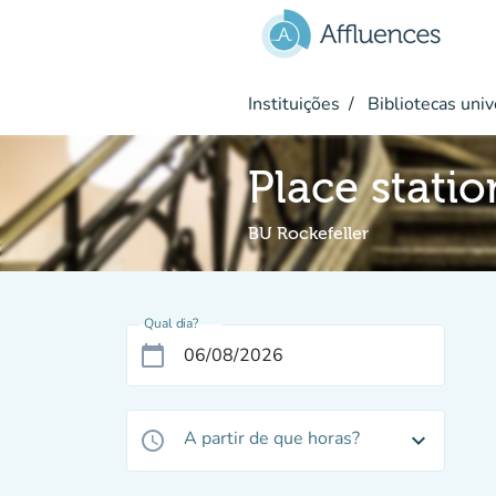
Ir para o conteúdo principal
Instituições
Bibliotecas univ
Place stati
BU Rockefeller
Qual dia?
calendar_today
A partir de que horas?
access_time
expand_more