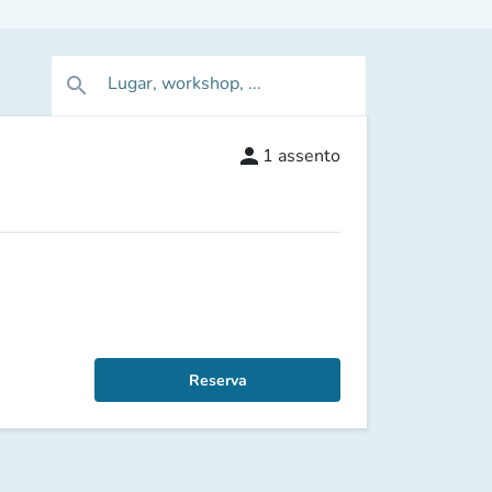
Lugar, workshop, ...
search
person
1
assento
Reserva