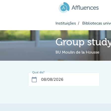
Ir para o conteúdo principal
Instituições
Bibliotecas univ
Group stud
BU Moulin de la Housse
Qual dia?
calendar_today