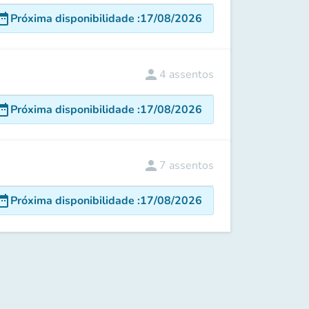
e_range
Próxima disponibilidade
:
17/08/2026
person
4
assentos
e_range
Próxima disponibilidade
:
17/08/2026
person
7
assentos
e_range
Próxima disponibilidade
:
17/08/2026