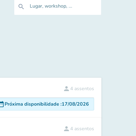
Lugar, workshop, ...
search
person
4
assentos
e_range
Próxima disponibilidade
:
17/08/2026
person
4
assentos