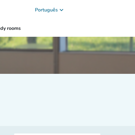
keyboard_arrow_down
Português
udy rooms